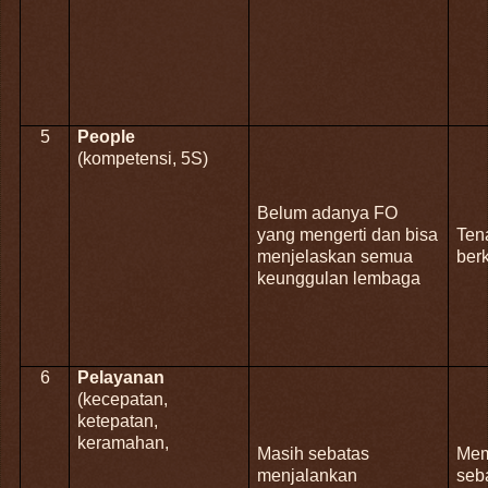
5
People
(kompetensi, 5S)
Belum adanya FO
yang mengerti dan bisa
Ten
menjelaskan semua
ber
keunggulan lembaga
6
Pelayanan
(kecepatan,
ketepatan,
keramahan,
Masih sebatas
Memb
menjalankan
seb