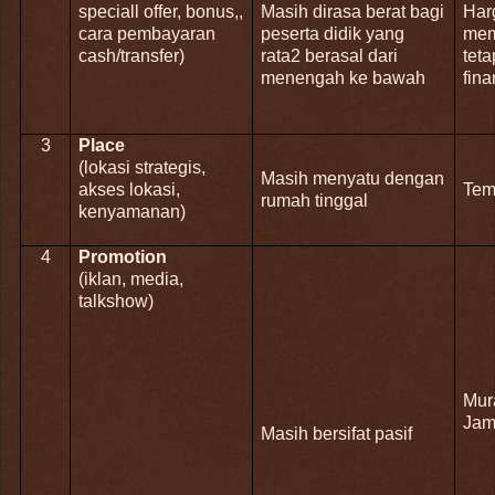
speciall offer, bonus,,
Masih dirasa berat bagi
Har
cara pembayaran
peserta didik yang
mem
cash/transfer)
rata2 berasal dari
tet
menengah ke bawah
fin
3
Place
(lokasi strategis,
Masih menyatu dengan
akses lokasi,
Tem
rumah tinggal
kenyamanan)
4
Promotion
(iklan, media,
talkshow)
Mur
Jam
Masih bersifat pasif