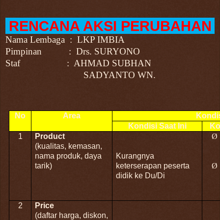
RENCANA AKSI PERUBAHAN
Nama Lembaga : LKP IMBIA
Pimpinan :
Drs. SURYONO
Staf : AHMAD SUBHAN
SADYANTO WN.
No
Area
Kondi
Kondisi Saat Ini
Ko
1
Product
Ø
(kualitas, kemasan,
nama produk, daya
Kurangnya
tarik)
keterserapan peserta
Ø
didik ke Du/Di
2
Price
(daftar harga, diskon,