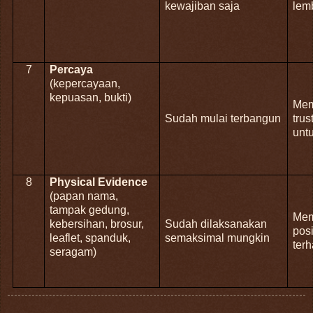
kewajiban saja
lem
7
Percaya
(kepercayaan,
kepuasan, bukti)
Mem
Sudah mulai terbangun
trus
untu
8
Physical Evidence
(papan nama,
tampak gedung,
Mem
kebersihan, brosur,
Sudah dilaksanakan
pos
leaflet, spanduk,
semaksimal mungkin
ter
seragam)