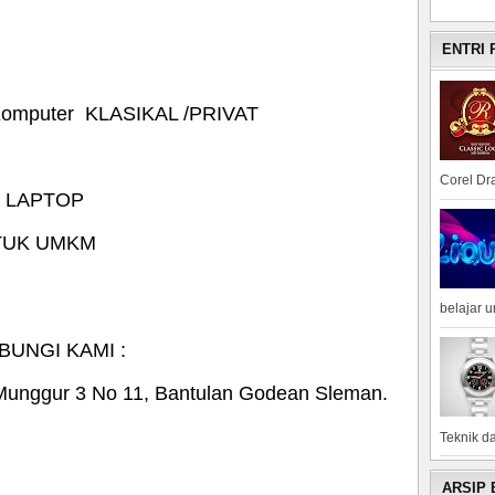
ENTRI
Komputer KLASIKAL /PRIVAT
Corel Dra
 LAPTOP
TUK UMKM
N
belajar 
UNGI KAMI :
Munggur 3 No 11, Bantulan Godean Sleman.
Teknik da
ARSIP