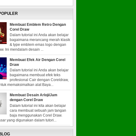
 POPULER
Membuat Emblem Retro Dengan
Corel Draw
Dalam tutorial ini Anda akan belajar
bagaimana merancang merah klasik
& type emblem emas logo dengan
w. Ini mendalam desain ...
Membuat Efek Air Dengan Corel
Draw
Dalam tutorial ini Anda akan belajar
bagaimana membuat efek teks
profesional Cair dengan Coreldraw,
untuk memaksimalkan alat Baya...
Membuat Desain Arloji/Jam
dengan Corel Draw
Dalam tutorial ini kita akan belajar
cara membuat sebuah jam tangan
baja menggunakan Corel Draw.
sar yang digunakan dalam tutori...
 BLOG