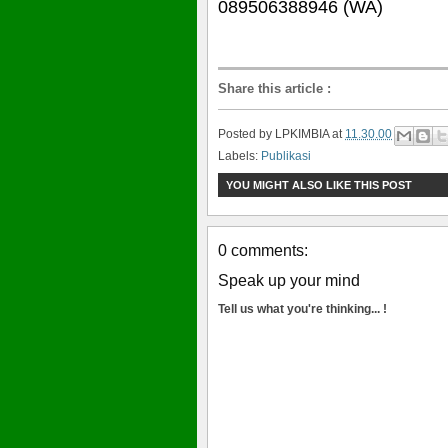
089506388946 (WA)
Share this article
:
Posted by
LPKIMBIA
at
11.30.00
Labels:
Publikasi
YOU MIGHT ALSO LIKE THIS POST
0 comments:
Speak up your mind
Tell us what you're thinking... !