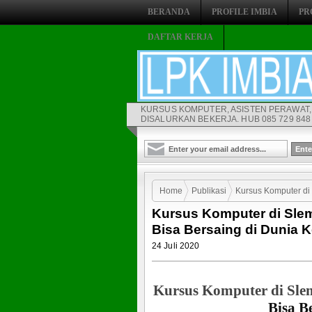
BERANDA
PROFILE IMBIA
PR
DAFTAR KERJA
KURSUS KOMPUTER, ASISTEN PERAWAT,
DISALURKAN BEKERJA. HUB 085 729 848 
Home
Publikasi
Kursus Komputer di 
Kursus Komputer di Slem
Kerja
Bisa Bersaing di Dunia K
24 Juli 2020
Kursus Komputer di Sl
Bisa B