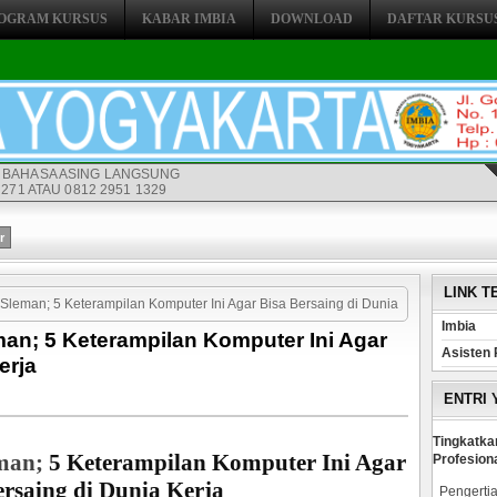
OGRAM KURSUS
KABAR IMBIA
DOWNLOAD
DAFTAR KURSU
 BAHASA ASING LANGSUNG
271 ATAU 0812 2951 1329
LINK T
Sleman; 5 Keterampilan Komputer Ini Agar Bisa Bersaing di Dunia
Imbia
an; 5 Keterampilan Komputer Ini Agar
Asisten 
erja
ENTRI
Tingkatka
eman
;
5 Keterampilan Komputer Ini Agar
Profesion
ersaing di Dunia Kerja
Pengertia