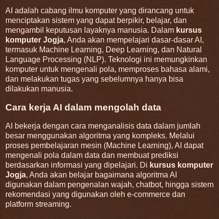
AI adalah cabang ilmu komputer yang dirancang untuk
menciptakan sistem yang dapat berpikir, belajar, dan
mengambil keputusan layaknya manusia. Dalam
kursus
komputer Jogja
, Anda akan mempelajari dasar-dasar AI,
termasuk Machine Learning, Deep Learning, dan Natural
Language Processing (NLP). Teknologi ini memungkinkan
komputer untuk mengenali pola, memproses bahasa alami,
dan melakukan tugas yang sebelumnya hanya bisa
dilakukan manusia.
Cara kerja AI dalam mengolah data
AI bekerja dengan cara menganalisis data dalam jumlah
besar menggunakan algoritma yang kompleks. Melalui
proses pembelajaran mesin (Machine Learning), AI dapat
mengenali pola dalam data dan membuat prediksi
berdasarkan informasi yang dipelajari. Di
kursus komputer
Jogja
, Anda akan belajar bagaimana algoritma AI
digunakan dalam pengenalan wajah, chatbot, hingga sistem
rekomendasi yang digunakan oleh e-commerce dan
platform streaming.