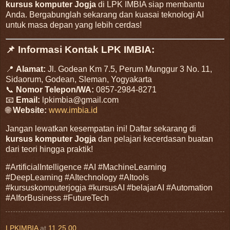
kursus komputer Jogja
di LPK IMBIA siap membantu
Anda. Bergabunglah sekarang dan kuasai teknologi AI
untuk masa depan yang lebih cerdas!
📌 Informasi Kontak LPK IMBIA:
📍
Alamat:
Jl. Godean Km 7.5, Perum Munggur 3 No. 11,
Sidaorum, Godean, Sleman, Yogyakarta
📞
Nomor Telepon/WA:
0857-2984-8271
📧
Email:
lpkimbia@gmail.com
🌐
Website:
www.imbia.id
Jangan lewatkan kesempatan ini! Daftar sekarang di
kursus komputer Jogja
dan pelajari kecerdasan buatan
dari teori hingga praktik!
#ArtificialIntelligence #AI #MachineLearning
#DeepLearning #AItechnology #AItools
#kursuskomputerjogja #kursusAI #belajarAI #Automation
#AIforBusiness #FutureTech
LPKIMBIA
at
11.25.00