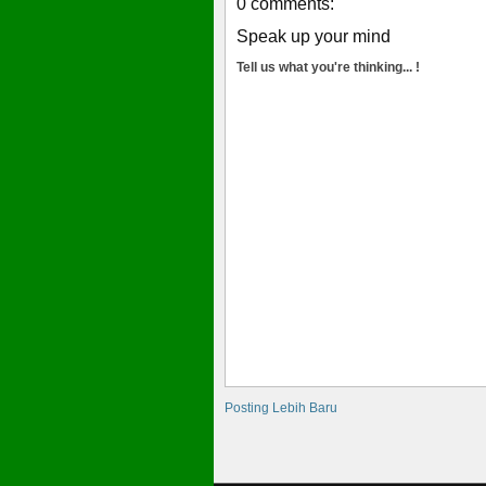
0 comments:
Speak up your mind
Tell us what you're thinking... !
Posting Lebih Baru