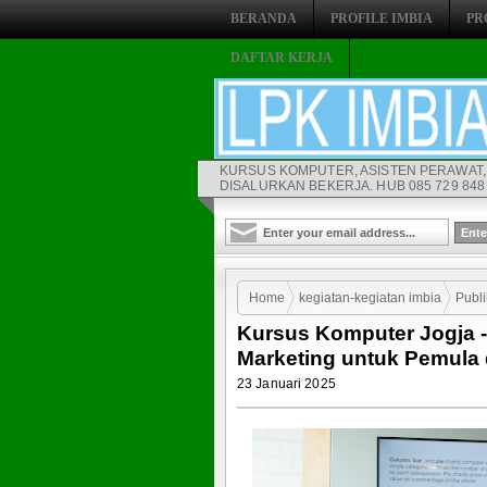
BERANDA
PROFILE IMBIA
PR
DAFTAR KERJA
KURSUS KOMPUTER, ASISTEN PERAWAT,
DISALURKAN BEKERJA. HUB 085 729 848 
Home
kegiatan-kegiatan imbia
Publi
Kursus Komputer Jogja -
Lengkap Digital Marketing untuk Pemul
Marketing untuk Pemula 
23 Januari 2025