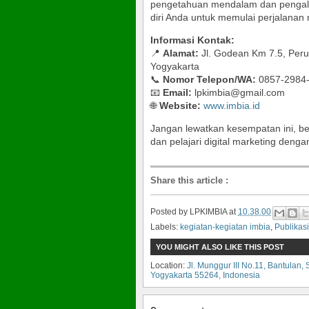
pengetahuan mendalam dan pengalam
diri Anda untuk memulai perjalanan 
Informasi Kontak:
📍
Alamat:
Jl. Godean Km 7.5, Per
Yogyakarta
📞
Nomor Telepon/WA:
0857-2984
📧
Email:
lpkimbia@gmail.com
🌐
Website:
www.imbia.id
Jangan lewatkan kesempatan ini, 
dan pelajari digital marketing den
Share this article
:
Posted by
LPKIMBIA
at
10.38.00
Labels:
kegiatan-kegiatan imbia
,
Publikasi
YOU MIGHT ALSO LIKE THIS POST
Location:
Jl. Munggur III No.11, Bantula
Yogyakarta 55264, Indonesia