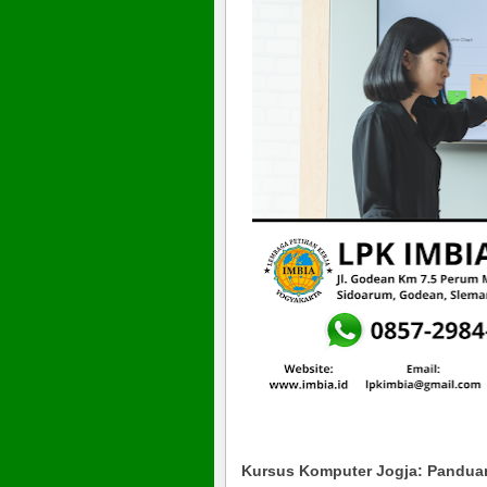
Kursus Komputer Jogja: Panduan