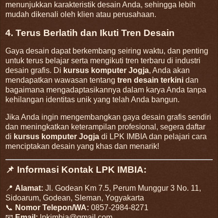
menunjukkan karakteristik desain Anda, sehingga lebih
mudah dikenali oleh klien atau perusahaan.
4. Terus Berlatih dan Ikuti Tren Desain
Gaya desain dapat berkembang seiring waktu, dan penting
untuk terus belajar serta mengikuti tren terbaru di industri
desain grafis. Di
kursus komputer Jogja
, Anda akan
mendapatkan wawasan tentang
tren desain terkini
dan
bagaimana mengadaptasikannya dalam karya Anda tanpa
kehilangan identitas unik yang telah Anda bangun.
Jika Anda ingin mengembangkan gaya desain grafis sendiri
dan meningkatkan keterampilan profesional, segera daftar
di
kursus komputer Jogja
di LPK IMBIA dan pelajari cara
menciptakan desain yang khas dan menarik!
📌 Informasi Kontak LPK IMBIA:
📍
Alamat:
Jl. Godean Km 7.5, Perum Munggur 3 No. 11,
Sidoarum, Godean, Sleman, Yogyakarta
📞
Nomor Telepon/WA:
0857-2984-8271
📧
Email:
lpkimbia@gmail.com