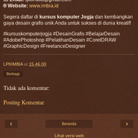
🌐
Website:
www.imbia.id
Segera daftar di
kursus komputer Jogja
dan kembangkan
gaya desain grafis unik Anda untuk sukses di dunia kreatif!
#kursuskomputerjogja #DesainGrafis #BelajarDesain
#AdobePhotoshop #PelatihanDesain #CorelDRAW
#GraphicDesign #FreelanceDesigner
LPKIMBIA
at
15.46.00
Berbagi
Tidak ada komentar:
Posting Komentar
‹
›
Beranda
Lihat versi web