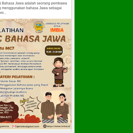
) Bahasa Jawa adalah seorang pembawa
g menggunakan bahasa Jawa sebagai
m...