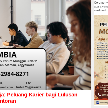
Ceremony
acara yan
medium ko
a: Peluang Karier bagi Lulusan
antoran