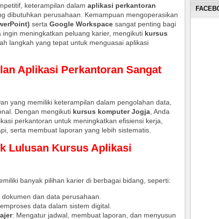
petitif, keterampilan dalam
aplikasi perkantoran
FACEBO
yang dibutuhkan perusahaan. Kemampuan mengoperasikan
werPoint)
serta
Google Workspace
sangat penting bagi
a ingin meningkatkan peluang karier, mengikuti
kursus
ah langkah yang tepat untuk menguasai aplikasi
lan Aplikasi Perkantoran Sangat
n yang memiliki keterampilan dalam pengolahan data,
ional. Dengan mengikuti
kursus komputer Jogja
, Anda
asi perkantoran untuk meningkatkan efisiensi kerja,
i, serta membuat laporan yang lebih sistematis.
uk Lulusan Kursus Aplikasi
miliki banyak pilihan karier di berbagai bidang, seperti:
a dokumen dan data perusahaan.
emproses data dalam sistem digital.
ajer
: Mengatur jadwal, membuat laporan, dan menyusun