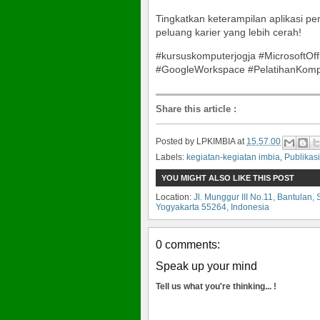
Tingkatkan keterampilan aplikasi 
peluang karier yang lebih cerah!
#kursuskomputerjogja #MicrosoftOff
#GoogleWorkspace #PelatihanKomput
Share this article
:
Posted by
LPKIMBIA
at
15.57.00
Labels:
kegiatan-kegiatan imbia
,
Publikasi
YOU MIGHT ALSO LIKE THIS POST
Location:
Jl. Munggur III No.11, Bantula
Yogyakarta 55264, Indonesia
0 comments:
Speak up your mind
Tell us what you're thinking... !