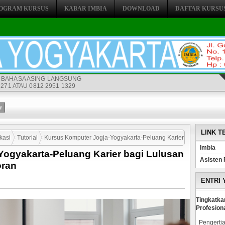
OGRAM KURSUS
KABAR IMBIA
DOWNLOAD
DAFTAR KURSU
 BAHASA ASING LANGSUNG
271 ATAU 0812 2951 1329
LINK T
kasi
Tutorial
Kursus Komputer Jogja-Yogyakarta-Peluang Karier
Imbia
ogyakarta-Peluang Karier bagi Lulusan
an
Asisten 
oran
ENTRI
Tingkatka
Profesion
Pengertia