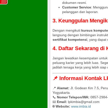
dokumen resmi.
Customer Service
: Mengguna
pelanggan dan laporan.
3. Keunggulan Mengik
Dengan mengikuti
kursus kompute
langsung dengan bimbingan instrukt
sertifikat kompetensi
, yang dapat 
4. Daftar Sekarang di
Jangan lewatkan kesempatan untuk
peluang karier yang lebih luas. Sege
jadilah tenaga kerja yang lebih siap 
📌 Informasi Kontak 
📍
Alamat:
Jl. Godean Km 7.5, Per
Yogyakarta
📞
Nomor Telepon/WA:
0857-2984
📧
Email:
lpkimbia@gmail.com
🌐
Website:
www.imbia.id