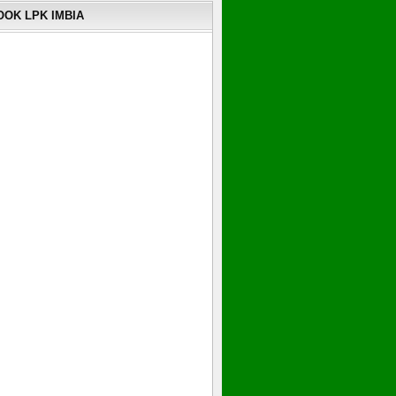
OK LPK IMBIA