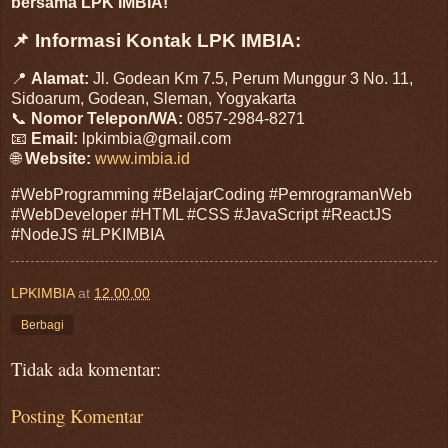
bersama LPK IMBIA!
📌 Informasi Kontak LPK IMBIA:
📍
Alamat:
Jl. Godean Km 7.5, Perum Munggur 3 No. 11,
Sidoarum, Godean, Sleman, Yogyakarta
📞
Nomor Telepon/WA:
0857-2984-8271
📧
Email:
lpkimbia@gmail.com
🌐
Website:
www.imbia.id
#WebProgramming #BelajarCoding #PemrogramanWeb
#WebDeveloper #HTML #CSS #JavaScript #ReactJS
#NodeJS #LPKIMBIA
LPKIMBIA
at
12.00.00
Berbagi
Tidak ada komentar:
Posting Komentar