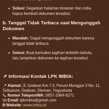
Solusi:
Segarkan halaman browser dan coba
hapus kembali dokumen tersebut.
b. Tanggal Tidak Terbaca saat Mengunggah
Dokumen
Masalah:
Gagal mengunggah dokumen karena
tanggal tidak terbaca.
Solusi:
Buat transaksi tagihan terlebih dahulu,
lalu lampirkan dokumen ke tagihan tersebut.
📌 Informasi Kontak LPK IMBIA:
📍
Alamat:
Jl. Godean Km 7.5, Perum Munggur 3 No. 11,
Sidoarum, Godean, Sleman, Yogyakarta
📞
Nomor Telepon/WA:
0857-2984-8271
📧
Email:
lpkimbia@gmail.com
🌐
Website:
www.imbia.id