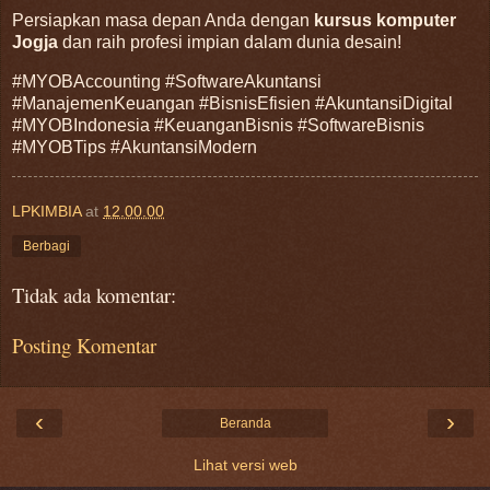
Persiapkan masa depan Anda dengan
kursus komputer
Jogja
dan raih profesi impian dalam dunia desain!
#MYOBAccounting #SoftwareAkuntansi
#ManajemenKeuangan #BisnisEfisien #AkuntansiDigital
#MYOBIndonesia #KeuanganBisnis #SoftwareBisnis
#MYOBTips #AkuntansiModern
LPKIMBIA
at
12.00.00
Berbagi
Tidak ada komentar:
Posting Komentar
‹
›
Beranda
Lihat versi web