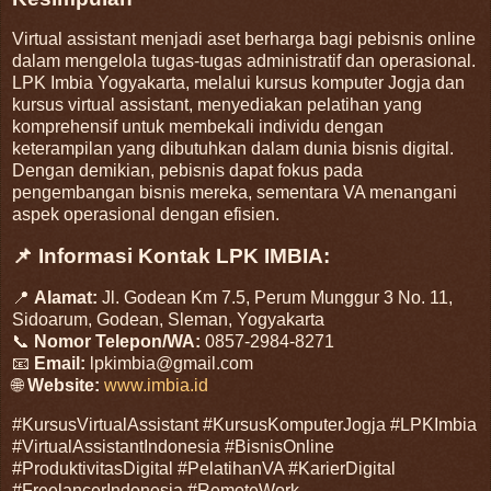
Virtual assistant menjadi aset berharga bagi pebisnis online
dalam mengelola tugas-tugas administratif dan operasional.
LPK Imbia Yogyakarta, melalui kursus komputer Jogja dan
kursus virtual assistant, menyediakan pelatihan yang
komprehensif untuk membekali individu dengan
keterampilan yang dibutuhkan dalam dunia bisnis digital.
Dengan demikian, pebisnis dapat fokus pada
pengembangan bisnis mereka, sementara VA menangani
aspek operasional dengan efisien.
📌 Informasi Kontak LPK IMBIA:
📍
Alamat:
Jl. Godean Km 7.5, Perum Munggur 3 No. 11,
Sidoarum, Godean, Sleman, Yogyakarta
📞
Nomor Telepon/WA:
0857-2984-8271
📧
Email:
lpkimbia@gmail.com
🌐
Website:
www.imbia.id
#KursusVirtualAssistant #KursusKomputerJogja #LPKImbia
#VirtualAssistantIndonesia #BisnisOnline
#ProduktivitasDigital #PelatihanVA #KarierDigital
#FreelancerIndonesia #RemoteWork