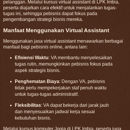
pelanggan.
Melalui kursus virtual assistant di LPK Imbia,
peserta diajarkan cara efektif untuk menjalankan tugas-
tugas ini, sehingga pebisnis dapat fokus pada
pengembangan strategi bisnis mereka.
Manfaat Menggunakan Virtual Assistant
Menggunakan jasa virtual assistant menawarkan berbagai
manfaat bagi pebisnis online, antara lain:
Efisiensi Waktu
:
VA membantu menyelesaikan
tugas rutin, memungkinkan pebisnis fokus pada
aspek strategis bisnis.
Penghematan Biaya
:
Dengan VA, pebisnis
tidak perlu mempekerjakan staf penuh waktu
untuk tugas-tugas administratif.
Fleksibilitas
:
VA dapat bekerja dari jarak jauh
dan menyesuaikan jadwal kerja sesuai
kebutuhan bisnis.
Melalui kursus komputer Jogja di LPK Imbia, peserta juga