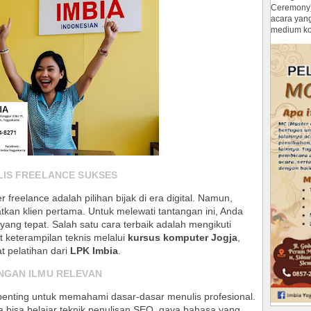
Ceremony
acara yan
medium ko
LIS FREELANCE SUKSES
 freelance adalah pilihan bijak di era digital. Namun,
kan klien pertama. Untuk melewati tantangan ini, Anda
yang tepat. Salah satu cara terbaik adalah mengikuti
 keterampilan teknis melalui
kursus komputer Jogja
,
t pelatihan dari
LPK Imbia
.
NGAN ILMU RELEVAN
 penting untuk memahami dasar-dasar menulis profesional.
a bisa belajar teknik penulisan SEO, gaya bahasa yang