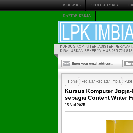
BERANDA
PROFILE IMBIA
PR
DAFTAR KERJA
KURSUS KOMPUTER, ASISTEN PERAWAT,
DISALURKAN BEKERJA. HUB 085 729 848 
Home
kegiatan-kegiatan imbia
Publi
Kursus Komputer Jogja-C
Klien Pertama sebagai Content Writer F
sebagai Content Writer F
15 Mei 2025