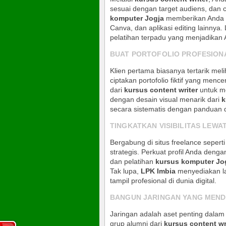
sesuai dengan target audiens, dan 
komputer Jogja
memberikan Anda pe
Canva, dan aplikasi editing lainnya
pelatihan terpadu yang menjadikan An
BUAT PORTOFOLIO PROFESION
Klien pertama biasanya tertarik mel
ciptakan portofolio fiktif yang me
dari
kursus content writer
untuk me
dengan desain visual menarik dari
k
secara sistematis dengan panduan d
TINGKATKAN VISIBILITAS LEW
Bergabung di situs freelance sepert
strategis. Perkuat profil Anda deng
dan pelatihan
kursus komputer Jo
Tak lupa,
LPK Imbia
menyediakan la
tampil profesional di dunia digital.
BANGUN JARINGAN YANG MEN
Jaringan adalah aset penting dalam
grup alumni dari
kursus content wr