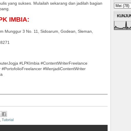
is yang sukses. Mulailah sekarang dan jadilah bagian
mbang.
KUNJU
LPK IMBIA:
um Munggur 3 No. 11, Sidoarum, Godean, Sleman,
-8271
uterJogja #LPKImbia #ContentWriterFreelance
 #PortofolioFreelancer #MenjadiContentWriter
ia
,
Tutorial