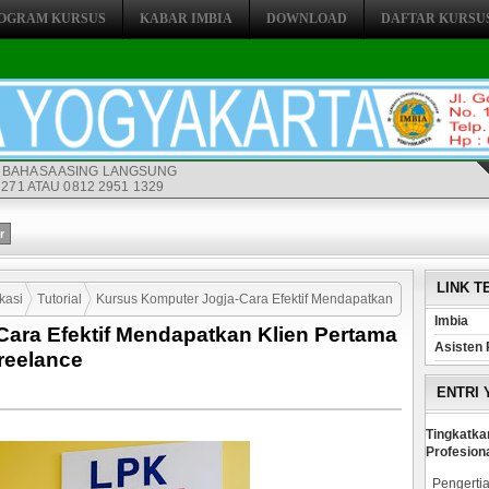
OGRAM KURSUS
KABAR IMBIA
DOWNLOAD
DAFTAR KURSU
 BAHASA ASING LANGSUNG
271 ATAU 0812 2951 1329
LINK T
kasi
Tutorial
Kursus Komputer Jogja-Cara Efektif Mendapatkan
Imbia
ara Efektif Mendapatkan Klien Pertama
reelance
Asisten 
reelance
ENTRI
Tingkatka
Profesion
Pengertia