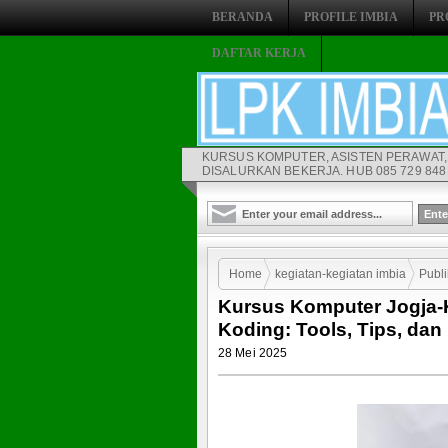
BERANDA
PROFILE IMBIA
PR
DAFTAR KERJA
KURSUS KOMPUTER, ASISTEN PERAWAT,
DISALURKAN BEKERJA. HUB 085 729 848 
Home
kegiatan-kegiatan imbia
Publi
Kursus Komputer Jogja-
sebagai Asisten Koding: Tools, Tips, dan
Koding: Tools, Tips, dan 
28 Mei 2025