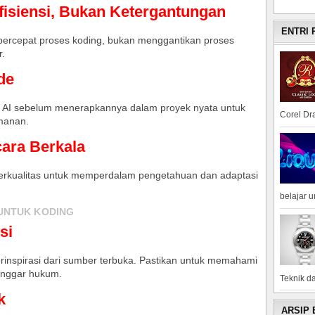
fisiensi, Bukan Ketergantungan
ENTRI
ercepat proses koding, bukan menggantikan proses
r.
de
dari AI sebelum menerapkannya dalam proyek nyata untuk
Corel Dra
manan.
cara Berkala
berkualitas untuk memperdalam pengetahuan dan adaptasi
belajar 
UNTUK KODING
si
rinspirasi dari sumber terbuka. Pastikan untuk memahami
langgar hukum.
Teknik da
k
ARSIP