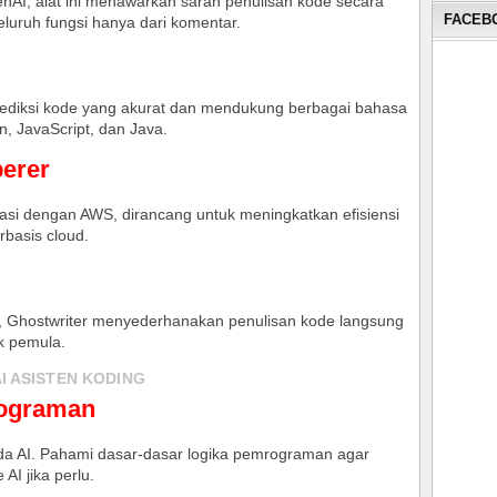
AI, alat ini menawarkan saran penulisan kode secara
FACEBO
luruh fungsi hanya dari komentar.
rediksi kode yang akurat dan mendukung berbagai bahasa
, JavaScript, dan Java.
erer
rasi dengan AWS, dirancang untuk meningkatkan efisiensi
rbasis cloud.
f, Ghostwriter menyederhanakan penulisan kode langsung
k pemula.
I ASISTEN KODING
rograman
a AI. Pahami dasar-dasar logika pemrograman agar
AI jika perlu.