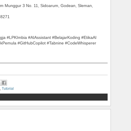
um Munggur 3 No. 11, Sidoarum, Godean, Sleman,
-8271
a #LPKImbia #AIAssistant #BelajarKoding #EtikaAI
Pemula #GitHubCopilot #Tabnine #CodeWhisperer
,
Tutorial