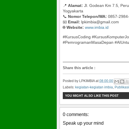
📍
Alamat:
Jl. Godean Km 7.5, Per
Yogyakarta
📞
Nomor Telepon/WA:
0857-2984
📧
Email:
lpkimbia@gmail.com
🌐
Website:
www.imbia.id
#KursusCoding #KursusKomputerJogj
#PemrogramanMasaDepan #AIUntuk
Share this article
:
Posted by
LPKIMBIA
at
08.00.00
Labels:
kegiatan-kegiatan imbia
,
Publikasi
YOU MIGHT ALSO LIKE THIS POST
0 comments:
Speak up your mind