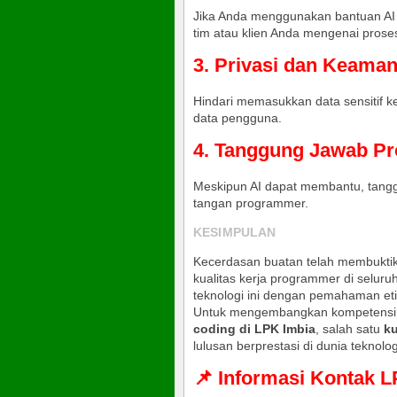
Jika Anda menggunakan bantuan AI
tim atau klien Anda mengenai proses
3. Privasi dan Keama
Hindari memasukkan data sensitif k
data pengguna.
4. Tanggung Jawab Pr
Meskipun AI dapat membantu, tanggu
tangan programmer.
KESIMPULAN
Kecerdasan buatan telah membukti
kualitas kerja programmer di selu
teknologi ini dengan pemahaman et
Untuk mengembangkan kompetensi s
coding di LPK Imbia
, salah satu
k
lulusan berprestasi di dunia teknologi
📌 Informasi Kontak 