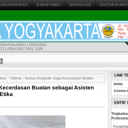
OGRAM KURSUS
KABAR IMBIA
DOWNLOAD
DAFTAR KURSU
 BAHASA ASING LANGSUNG
271 ATAU 0812 2951 1329
LINK T
kasi
Tutorial
Kursus Komputer Jogja-Kecerdasan Buatan
Imbia
Kecerdasan Buatan sebagai Asisten
 Etika
Asisten 
Etika
ENTRI
Tingkatka
Profesion
Pengertia