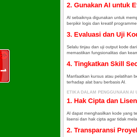
2. Gunakan AI untuk E
AI sebaiknya digunakan untuk memp
berpikir logis dan kreatif programme
3. Evaluasi dan Uji Ko
Selalu tinjau dan uji output kode 
memastikan fungsionalitas dan kea
4. Tingkatkan Skill Se
Manfaatkan kursus atau pelatihan 
terhadap alat baru berbasis AI.
ETIKA DALAM PENGGUNAAN AI 
1. Hak Cipta dan Lisen
AI dapat menghasilkan kode yang te
lisensi dan hak cipta agar tidak me
2. Transparansi Proye