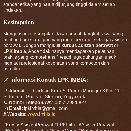
standar etika yang harus dijunjung tinggi dalam setiap
tindakan.
Kesimpulan
Menguasai keterampilan dasar adalah langkah awal yang
penting bagi siapa pun yang ingin berkarier sebagai asisten
perawat.
Dengan mengikuti
kursus asisten perawat
di
LPK Imbia
, Anda tidak hanya mendapatkan pelatihan
praktis yang komprehensif, tetapi juga dukungan untuk
menjadi profesional kesehatan yang kompeten dan
beretika.
📌 Informasi Kontak LPK IMBIA:
📍
Alamat:
Jl. Godean Km 7.5, Perum Munggur 3 No. 11,
Sidoarum, Godean, Sleman, Yogyakarta
📞
Nomor Telepon/WA:
0857-2984-8271
📧
Email:
lpkimbia@gmail.com
🌐
Website:
www.imbia.id
#KursusAsistenPerawat #LPKImbia #AsistenPerawat
#PelatihanKesehatan #KarierMedis #PerawatanPasien