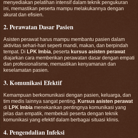
menyediakan pelatihan intensif dalam teknik pengukuran
ini, memastikan peserta mampu melakukannya dengan
akurat dan efisien.
2. Perawatan Dasar Pasien
Asisten perawat harus mampu membantu pasien dalam
aktivitas sehari-hari seperti mandi, makan, dan berpindah
tempat.
Di
LPK Imbia
, peserta
kursus asisten perawat
diajarkan cara memberikan perawatan dasar dengan empati
dan profesionalisme, memastikan kenyamanan dan
keselamatan pasien.
3. Komunikasi Efektif
Kemampuan berkomunikasi dengan pasien, keluarga, dan
tim medis lainnya sangat penting.
Kursus asisten perawat
di
LPK Imbia
menekankan pentingnya komunikasi yang
jelas dan empatik, membekali peserta dengan teknik
komunikasi yang efektif dalam berbagai situasi klinis.
4. Pengendalian Infeksi