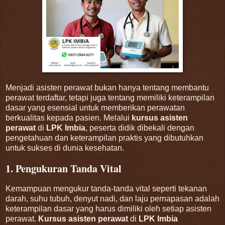
Menjadi asisten perawat bukan hanya tentang membantu
perawat terdaftar, tetapi juga tentang memiliki keterampilan
dasar yang esensial untuk memberikan perawatan
berkualitas kepada pasien.
Melalui
kursus asisten
perawat
di
LPK Imbia
, peserta didik dibekali dengan
pengetahuan dan keterampilan praktis yang dibutuhkan
untuk sukses di dunia kesehatan.
1. Pengukuran Tanda Vital
Kemampuan mengukur tanda-tanda vital seperti tekanan
darah, suhu tubuh, denyut nadi, dan laju pernapasan adalah
keterampilan dasar yang harus dimiliki oleh setiap asisten
perawat.
Kursus asisten perawat
di
LPK Imbia