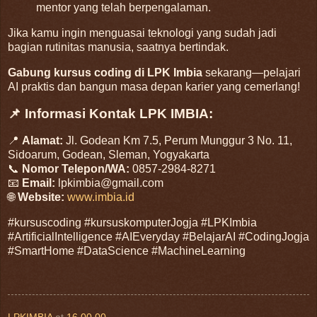
mentor yang telah berpengalaman.
Jika kamu ingin menguasai teknologi yang sudah jadi
bagian rutinitas manusia, saatnya bertindak.
Gabung kursus coding di LPK Imbia
sekarang—pelajari
AI praktis dan bangun masa depan karier yang cemerlang!
📌 Informasi Kontak LPK IMBIA:
📍
Alamat:
Jl. Godean Km 7.5, Perum Munggur 3 No. 11,
Sidoarum, Godean, Sleman, Yogyakarta
📞
Nomor Telepon/WA:
0857-2984-8271
📧
Email:
lpkimbia@gmail.com
🌐
Website:
www.imbia.id
#kursuscoding #kursuskomputerJogja #LPKImbia
#ArtificialIntelligence #AIEveryday #BelajarAI #CodingJogja
#SmartHome #DataScience #MachineLearning