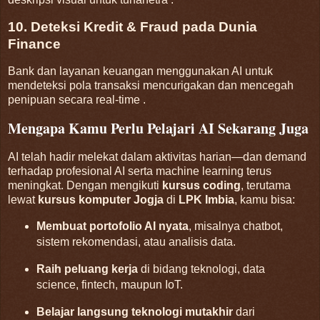
10. Deteksi Kredit & Fraud pada Dunia
Finance
Bank dan layanan keuangan menggunakan AI untuk
mendeteksi pola transaksi mencurigakan dan mencegah
penipuan secara real-time
.
Mengapa Kamu Perlu Pelajari AI Sekarang Juga
AI telah hadir melekat dalam aktivitas harian—dan demand
terhadap profesional AI serta machine learning terus
meningkat. Dengan mengikuti
kursus coding
, terutama
lewat
kursus komputer Jogja
di
LPK Imbia
, kamu bisa:
Membuat portofolio AI nyata
, misalnya chatbot,
sistem rekomendasi, atau analisis data.
Raih peluang kerja
di bidang teknologi, data
science, fintech, maupun IoT.
Belajar langsung teknologi mutakhir
dari