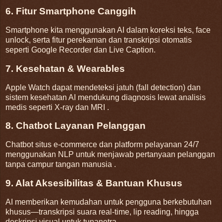
6. Fitur Smartphone Canggih
Smartphone kita menggunakan AI dalam koreksi teks, face
unlock, serta fitur perekaman dan transkripsi otomatis
seperti Google Recorder dan Live Caption
.
7. Kesehatan & Wearables
Apple Watch dapat mendeteksi jatuh (fall detection) dan
sistem kesehatan AI mendukung diagnosis lewat analisis
medis seperti X-ray dan MRI
.
8. Chatbot Layanan Pelanggan
Chatbot situs e‑commerce dan platform pelayanan 24/7
menggunakan NLP untuk menjawab pertanyaan pelanggan
tanpa campur tangan manusia
.
9. Alat Aksesibilitas & Bantuan Khusus
AI memberikan kemudahan untuk pengguna berkebutuhan
khusus—transkripsi suara real-time, lip reading, hingga
deskripsi visual untuk tunanetra
.