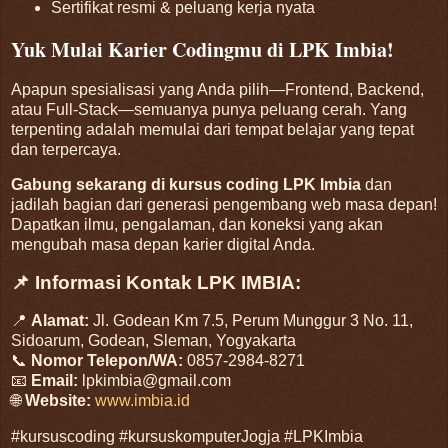
Sertifikat resmi & peluang kerja nyata
Yuk Mulai Karier Codingmu di LPK Imbia!
Apapun spesialisasi yang Anda pilih—Frontend, Backend,
atau Full‑Stack—semuanya punya peluang cerah. Yang
terpenting adalah memulai dari tempat belajar yang tepat
dan terpercaya.
Gabung sekarang di kursus coding LPK Imbia
dan
jadilah bagian dari generasi pengembang web masa depan!
Dapatkan ilmu, pengalaman, dan koneksi yang akan
mengubah masa depan karier digital Anda.
📌 Informasi Kontak LPK IMBIA:
📍
Alamat:
Jl. Godean Km 7.5, Perum Munggur 3 No. 11,
Sidoarum, Godean, Sleman, Yogyakarta
📞
Nomor Telepon/WA:
0857-2984-8271
📧
Email:
lpkimbia@gmail.com
🌐
Website:
www.imbia.id
#kursuscoding #kursuskomputerJogja #LPKImbia