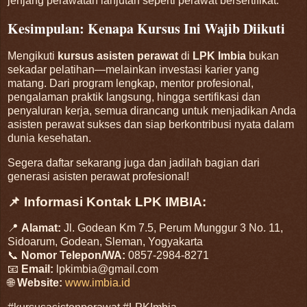
jenjang perawatan lanjutan seperti perawat bersertifikat
.
Kesimpulan: Kenapa Kursus Ini Wajib Diikuti
Mengikuti
kursus asisten perawat
di
LPK Imbia
bukan
sekadar pelatihan—melainkan investasi karier yang
matang. Dari program lengkap, mentor profesional,
pengalaman praktik langsung, hingga sertifikasi dan
penyaluran kerja, semua dirancang untuk menjadikan Anda
asisten perawat sukses dan siap berkontribusi nyata dalam
dunia kesehatan.
Segera daftar sekarang juga dan jadilah bagian dari
generasi asisten perawat profesional!
📌 Informasi Kontak LPK IMBIA:
📍
Alamat:
Jl. Godean Km 7.5, Perum Munggur 3 No. 11,
Sidoarum, Godean, Sleman, Yogyakarta
📞
Nomor Telepon/WA:
0857-2984-8271
📧
Email:
lpkimbia@gmail.com
🌐
Website:
www.imbia.id