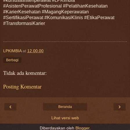
#kursusasistenperawat #LPKImbia
#AsistenPerawatProfesional #PelatihanKesehatan
#KarierKesehatan #MagangKeperawatan
#SertifikasiPerawat #KomunikasiKlinis #EtikaPerawat
#TransformasiKarier
LPKIMBIA
at
12.00.00
Berbagi
Tidak ada komentar:
Posting Komentar
‹
›
Beranda
Lihat versi web
Diberdayakan oleh
Blogger
.