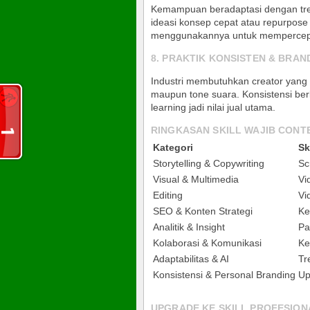
Kemampuan beradaptasi dengan tren
ideasi konsep cepat atau repurpose 
menggunakannya untuk mempercepa
8. PRAKTIK KONSISTEN & BRAN
Industri membutuhkan creator yang 
maupun tone suara. Konsistensi ber
learning jadi nilai jual utama
.
RINGKASAN SKILL WAJIB CONT
Kategori
Ski
Storytelling & Copywriting
Sc
Visual & Multimedia
Vi
Editing
Vi
SEO & Konten Strategi
Ke
Analitik & Insight
Pa
Kolaborasi & Komunikasi
Ke
Adaptabilitas & AI
Tr
Konsistensi & Personal Branding
Up
UPGRADE KE SKILL PROFESIO