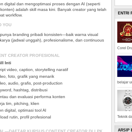
 digital dan mengoptimasi proses dengan AI (seperti
konten) adalah skill masa kini. Banyak creator yang telah
ENTRI
t workflow
.
D YOU
punya branding pribadi konsisten—baik warna visual
karya (jadwal unggah), profesionalisme, dan continuous
Corel Dra
ENT CREATOR PROFESIONAL
ll Inti
ript video, caption, storytelling naratif
deo, foto, grafik yang menarik
belajar 
deo, audio, grafis, post-production
yword, hashtag, distribusi
ntau dan evaluasi performa konten
rja tim, pitching, klien
en digital, optimasi tool AI
Teknik da
load rutin, profil profesional
ARSIP
NAL—DAFTAR KURSUS CONTENT CREATOR DI LPK