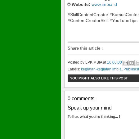
🌐
Website:
www.imbia.id
#SkillContentCreator #KursusCont
#ContentCreatorSkill #YouTubeTips 
Share this article
:
Posted by
LPKIMBIA
at
16.00.00
Labels:
kegiatan-kegiatan imbia
,
Publikasi
YOU MIGHT ALSO LIKE THIS POST
0 comments:
Speak up your mind
Tell us what you're thinking... !