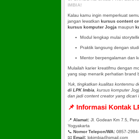
IMBIA!
Kalau kamu ingin memperkuat semua s
jangan lewatkan
kursus content cr
kursus komputer Jogja
maupun
k
Modul lengkap mulai storytelli
Praktik langsung dengan stud
Mentor berpengalaman dan kom
Mulailah karier kreatifmu dengan moti
yang siap menarik perhatian brand 
Yuk, tingkatkan kualitas kontenmu 
di LPK Imbia
, kursus komputer Jogj
dan jadi content creator yang dicari i
📌 Informasi Kontak 
📍
Alamat:
Jl. Godean Km 7.5, Per
Yogyakarta
📞
Nomor Telepon/WA:
0857-2984
📧
Email:
lpkimbia@gmail.com