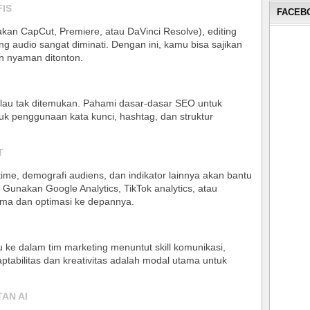
FIS
FACEBO
nakan CapCut, Premiere, atau DaVinci Resolve), editing
ng audio sangat diminati. Dengan ini, kamu bisa sajikan
an nyaman ditonton
.
alau tak ditemukan. Pahami dasar-dasar SEO untuk
uk penggunaan kata kunci, hashtag, dan struktur
T
ime, demografi audiens, dan indikator lainnya akan bantu
Gunakan Google Analytics, TikTok analytics, atau
rma dan optimasi ke depannya
.
au ke dalam tim marketing menuntut skill komunikasi,
aptabilitas dan kreativitas adalah modal utama untuk
AN AI