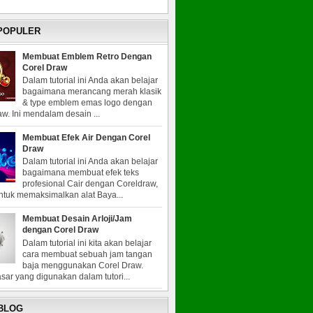
 POPULER
Membuat Emblem Retro Dengan
Corel Draw
Dalam tutorial ini Anda akan belajar
bagaimana merancang merah klasik
& type emblem emas logo dengan
w. Ini mendalam desain ...
Membuat Efek Air Dengan Corel
Draw
Dalam tutorial ini Anda akan belajar
bagaimana membuat efek teks
profesional Cair dengan Coreldraw,
untuk memaksimalkan alat Baya...
Membuat Desain Arloji/Jam
dengan Corel Draw
Dalam tutorial ini kita akan belajar
cara membuat sebuah jam tangan
baja menggunakan Corel Draw.
sar yang digunakan dalam tutori...
 BLOG