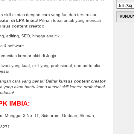
kill di atas dengan cara yang fun dan terstruktur,
KUNJU
eator di LPK Imbia
! Pilihan tepat untuk yang mencari
ursus content creator
:
ng, editing, SEO, hingga analitik
io & software
unitas kreator aktif di Jogja
vasi yang kuat, skill yang profesional, dan portofolio
besar
dengan cara yang benar! Daftar
kursus content creator
a yang akan bantu kamu kuasai skill konten profesional
ndustri!
LPK IMBIA:
um Munggur 3 No. 11, Sidoarum, Godean, Sleman,
-8271