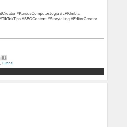
entCreator #KursusComputerJogja #LPKImbia
#TikTokTips #SEOContent #Storytelling #EditorCreator
,
Tutorial