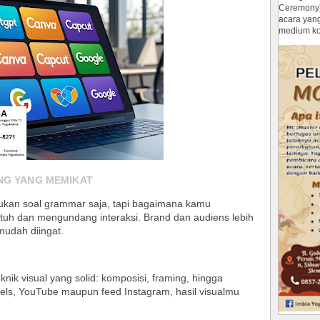
Ceremony
acara yan
medium ko
ING YANG MEMIKAT
bukan soal grammar saja, tapi bagaimana kamu
h dan mengundang interaksi. Brand dan audiens lebih
 mudah diingat
.
nik visual yang solid: komposisi, framing, hingga
els, YouTube maupun feed Instagram, hasil visualmu