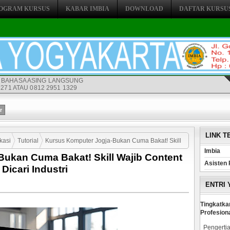
OGRAM KURSUS
KABAR IMBIA
DOWNLOAD
DAFTAR KURSU
 BAHASA ASING LANGSUNG
271 ATAU 0812 2951 1329
LINK T
kasi
Tutorial
Kursus Komputer Jogja-Bukan Cuma Bakat! Skill
Imbia
ukan Cuma Bakat! Skill Wajib Content
icari Industri
Asisten 
Dicari Industri
ENTRI
Tingkatka
Profesion
Pengertia