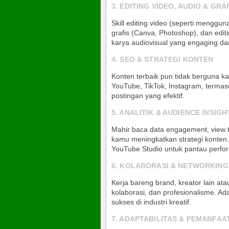
3. EDITING VIDEO, AUDIO & GRA
Skill editing video (seperti menggu
grafis (Canva, Photoshop), dan editi
karya audiovisual yang engaging d
4. SEO & STRATEGI KONTEN
Konten terbaik pun tidak berguna k
YouTube, TikTok, Instagram, termas
postingan yang efektif
.
5. ANALITIK & AUDIENCE INSIGH
Mahir baca data engagement, view t
kamu meningkatkan strategi konten. 
YouTube Studio untuk pantau perfo
6. KOLABORASI & NETWORKING
Kerja bareng brand, kreator lain at
kolaborasi, dan profesionalisme. Ad
sukses di industri kreatif
.
7. ADAPTABILITAS & PEMANFAAT