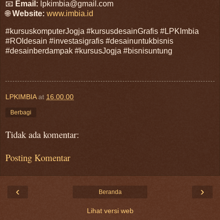
📧
Email:
lpkimbia@gmail.com
🌐
Website:
www.imbia.id
#kursuskomputerJogja #kursusdesainGrafis #LPKImbia
#ROIdesain #investasigrafis #desainuntukbisnis
#desainberdampak #kursusJogja #bisnisuntung
LPKIMBIA
at
16.00.00
Berbagi
Tidak ada komentar:
Posting Komentar
‹
›
Beranda
Lihat versi web