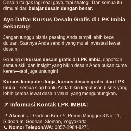
Desain itu gak lagi soal gaya, tapi strategi. Dan semua itu
dimulai dari
belajar desain dengan benar
.
Ayo Daftar Kursus Desain Grafis di LPK Imbia
Sekarang!
Jangan tunggu bisnis pesaing Anda tampil lebih kece
duluan. Saatnya Anda sendiri yang mulai investasi lewat
desain.
Gabung di
kursus desain grafis di LPK Imbia
, dapatkan
semua skill dan insight yang bikin desain Anda bukan cuma
keren—tapi juga untungin!
Kursus komputer Jogja, kursus desain grafis, dan LPK
Imbia
—semua siap bantu Anda bikin keputusan bisnis yang
lebih cerdas lewat desain visual yang menguntungkan.
📌 Informasi Kontak LPK IMBIA:
📍
Alamat:
Jl. Godean Km 7.5, Perum Munggur 3 No. 11,
Sidoarum, Godean, Sleman, Yogyakarta
📞
Nomor Telepon/WA:
0857-2984-8271