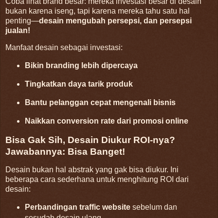
Coba lihat brand besar: mereka investasi besar di desain
bukan karena iseng, tapi karena mereka tahu satu hal
penting—
desain mengubah persepsi, dan persepsi
jualan!
Manfaat desain sebagai investasi:
Bikin branding lebih dipercaya
Tingkatkan daya tarik produk
Bantu pelanggan cepat mengenali bisnis
Naikkan conversion rate dari promosi online
Bisa Gak Sih, Desain Diukur ROI-nya?
Jawabannya: Bisa Banget!
Desain bukan hal abstrak yang gak bisa diukur. Ini
beberapa cara sederhana untuk menghitung ROI dari
desain:
Perbandingan traffic website
sebelum dan
sesudah desain ulang