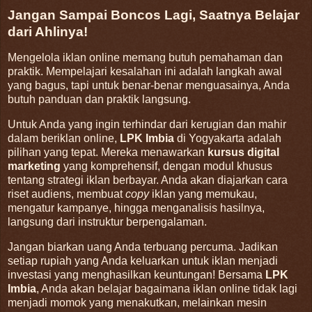
Jangan Sampai Boncos Lagi, Saatnya Belajar
dari Ahlinya!
Mengelola iklan online memang butuh pemahaman dan
praktik. Mempelajari kesalahan ini adalah langkah awal
yang bagus, tapi untuk benar-benar menguasainya, Anda
butuh panduan dan praktik langsung.
Untuk Anda yang ingin terhindar dari kerugian dan mahir
dalam beriklan online,
LPK Imbia
di Yogyakarta adalah
pilihan yang tepat. Mereka menawarkan
kursus digital
marketing
yang komprehensif, dengan modul khusus
tentang strategi iklan berbayar. Anda akan diajarkan cara
riset audiens, membuat
copy
iklan yang memukau,
mengatur kampanye, hingga menganalisis hasilnya,
langsung dari instruktur berpengalaman.
Jangan biarkan uang Anda terbuang percuma. Jadikan
setiap rupiah yang Anda keluarkan untuk iklan menjadi
investasi yang menghasilkan keuntungan! Bersama
LPK
Imbia
, Anda akan belajar bagaimana iklan online tidak lagi
menjadi momok yang menakutkan, melainkan mesin