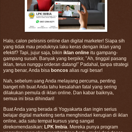
Halo, calon pebisnis online dan digital marketer! Siapa sih
yang tidak mau produknya laku keras dengan iklan yang
efektif? Tapi, jujur saja, bikin
iklan online
itu gampang-
gampang susah. Banyak yang berpikir, "Ah, tinggal pasang
iklan, terus nunggu orderan datang!" Padahal, tanpa strategi
yang benar, Anda bisa
boncos
alias rugi besar!
Nah, sebelum uang Anda melayang percuma, penting
banget nih buat Anda tahu kesalahan fatal yang sering
dilakukan pemula di iklan online. Dan kabar baiknya,
semua ini bisa dihindari!
Buat Anda yang berada di Yogyakarta dan ingin serius
belajar digital marketing serta menghindari kerugian di iklan
online, ada satu tempat kursus yang sangat
direkomendasikan:
LPK Imbia
. Mereka punya program