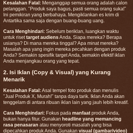
Kesalahan Fatal:
Menganggap semua orang adalah calon
pelanggan. "Produk saya bagus, pasti semua orang suka!"
Ini pemikiran yang berbahaya. Mengiklankan es krim di
Antartika sama saja dengan buang-buang uang.
Cara Menghindari:
Sebelum beriklan, luangkan waktu
untuk riset
target audiens
Anda. Siapa mereka? Berapa
usianya? Di mana mereka tinggal? Apa minat mereka?
Masalah apa yang ingin mereka pecahkan dengan produk
Anda? Semakin spesifik target Anda, semakin efektif iklan
Anda menjangkau orang yang tepat.
2. Isi Iklan (Copy & Visual) yang Kurang
Menarik
Kesalahan Fatal:
Asal tempel foto produk dan menulis
"Jual Produk X, Murah!" tanpa daya tarik. Iklan Anda akan
tenggelam di antara ribuan iklan lain yang jauh lebih kreatif.
Cara Menghindari:
Fokus pada
manfaat
produk Anda,
bukan hanya fitur. Gunakan
headline yang memancing
rasa penasaran
atau menyoroti masalah yang bisa
dipecahkan produk Anda. Gunakan
visual (gambar/video)