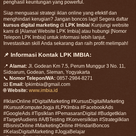
penghasil keuntungan yang powerful.
Siap menguasai strategi iklan online yang efektif dan
menghindari kerugian? Jangan boncos lagi! Segera daftar
kursus digital marketing
di
LPK Imbia
! Kunjungi website
kami di [Alamat Website LPK Imbia] atau hubungi [Nomor
Telepon LPK Imbia] untuk informasi lebih lanjut.
Investasikan skill Anda sekarang dan raih profit melimpah!
📌 Informasi Kontak LPK IMBIA:
📍
Alamat:
Jl. Godean Km 7.5, Perum Munggur 3 No. 11,
Sidoarum, Godean, Sleman, Yogyakarta
📞
Nomor Telepon/WA:
0857-2984-8271
📧
Email:
lpkimbia@gmail.com
🌐
Website:
www.imbia.id
#IklanOnline #DigitalMarketing #KursusDigitalMarketing
#KursusKomputerJogja #LPKImbia #FacebookAds
#GoogleAds #TipsIklan #PemasaranDigital #BudgetIklan
#TargetAudiens #A/BTesting #KonversiIklan #StrategiIklan
#BisnisOnline #MarketingOnline #HindariBoncos
#KelasDigitalMarketing #JogjaBelajar