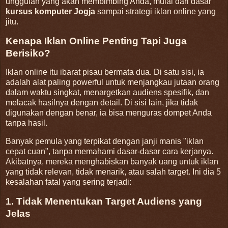
unggulan yang akan membimbing Anda, mulai dari dasar
kursus komputer Jogja
sampai strategi iklan online yang
jitu.
Kenapa Iklan Online Penting Tapi Juga
Berisiko?
Iklan online itu ibarat pisau bermata dua. Di satu sisi, ia
adalah alat paling powerful untuk menjangkau jutaan orang
dalam waktu singkat, menargetkan audiens spesifik, dan
melacak hasilnya dengan detail. Di sisi lain, jika tidak
digunakan dengan benar, ia bisa menguras dompet Anda
tanpa hasil.
Banyak pemula yang terpikat dengan janji manis "iklan
cepat cuan", tanpa memahami dasar-dasar cara kerjanya.
Akibatnya, mereka menghabiskan banyak uang untuk iklan
yang tidak relevan, tidak menarik, atau salah target. Ini dia 5
kesalahan fatal yang sering terjadi:
1. Tidak Menentukan Target Audiens yang
Jelas