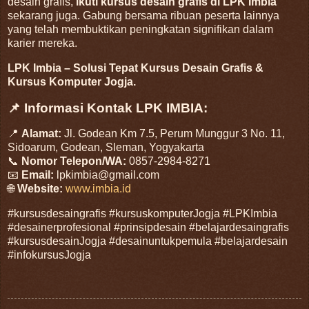
desain grafis,
ikuti kursus desain grafis di LPK Imbia
sekarang juga. Gabung bersama ribuan peserta lainnya
yang telah membuktikan peningkatan signifikan dalam
karier mereka.
LPK Imbia – Solusi Tepat Kursus Desain Grafis &
Kursus Komputer Jogja.
📌 Informasi Kontak LPK IMBIA:
📍
Alamat:
Jl. Godean Km 7.5, Perum Munggur 3 No. 11,
Sidoarum, Godean, Sleman, Yogyakarta
📞
Nomor Telepon/WA:
0857-2984-8271
📧
Email:
lpkimbia@gmail.com
🌐
Website:
www.imbia.id
#kursusdesaingrafis #kursuskomputerJogja #LPKImbia
#desainerprofesional #prinsipdesain #belajardesaingrafis
#kursusdesainJogja #desainuntukpemula #belajardesain
#infokursusJogja