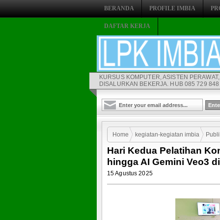
BERANDA
PROFILE IMBIA
PR
DAFTAR KERJA
KURSUS KOMPUTER, ASISTEN PERAWAT,
DISALURKAN BEKERJA. HUB 085 729 848 
Home
kegiatan-kegiatan imbia
Publi
Hari Kedua Pelatihan Kon
Motion Graphic hingga AI Gemini Veo3 
hingga AI Gemini Veo3 d
15 Agustus 2025