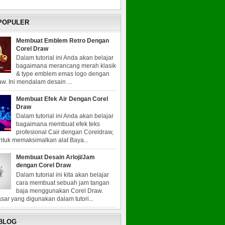
 POPULER
Membuat Emblem Retro Dengan
Corel Draw
Dalam tutorial ini Anda akan belajar
bagaimana merancang merah klasik
& type emblem emas logo dengan
w. Ini mendalam desain ...
Membuat Efek Air Dengan Corel
Draw
Dalam tutorial ini Anda akan belajar
bagaimana membuat efek teks
profesional Cair dengan Coreldraw,
untuk memaksimalkan alat Baya...
Membuat Desain Arloji/Jam
dengan Corel Draw
Dalam tutorial ini kita akan belajar
cara membuat sebuah jam tangan
baja menggunakan Corel Draw.
sar yang digunakan dalam tutori...
 BLOG