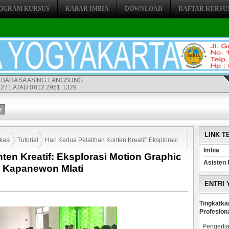
OGRAM KURSUS
KABAR IMBIA
DOWNLOAD
DAFTAR KURSU
 BAHASA ASING LANGSUNG
271 ATAU 0812 2951 1329
LINK T
kasi
Tutorial
Hari Kedua Pelatihan Konten Kreatif: Eksplorasi
Imbia
ten Kreatif: Eksplorasi Motion Graphic
di Kapanewon Mlati
Asisten 
i Kapanewon Mlati
ENTRI
Tingkatka
Profesion
Pengertia