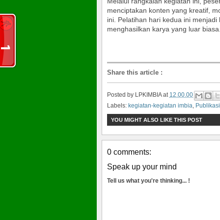
Melalui rangkaian kegiatan ini, pe
menciptakan konten yang kreatif, 
ini. Pelatihan hari kedua ini menjadi
menghasilkan karya yang luar biasa
Share this article
:
Posted by
LPKIMBIA
at
12.00.00
Labels:
kegiatan-kegiatan imbia
,
Publikasi
YOU MIGHT ALSO LIKE THIS POST
0 comments:
Speak up your mind
Tell us what you're thinking... !