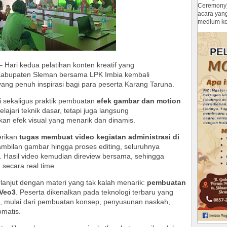
Ceremony
acara yan
medium ko
 Hari kedua pelatihan konten kreatif yang
 Kabupaten Sleman bersama LPK Imbia kembali
ng penuh inspirasi bagi para peserta Karang Taruna.
i sekaligus praktik pembuatan
efek gambar dan motion
ajari teknik dasar, tetapi juga langsung
an efek visual yang menarik dan dinamis.
erikan
tugas membuat video kegiatan administrasi di
ambilan gambar hingga proses editing, seluruhnya
i. Hasil video kemudian direview bersama, sehingga
secara real time.
erlanjut dengan materi yang tak kalah menarik:
pembuatan
 Veo3
. Peserta dikenalkan pada teknologi terbaru yang
, mulai dari pembuatan konsep, penyusunan naskah,
omatis.