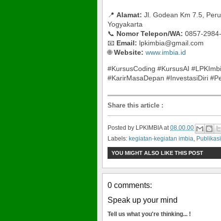
📍
Alamat:
Jl. Godean Km 7.5, Per
Yogyakarta
📞
Nomor Telepon/WA:
0857-2984
📧
Email:
lpkimbia@gmail.com
🌐
Website:
www.imbia.id
#KursusCoding #KursusAI #LPKImbi
#KarirMasaDepan #InvestasiDiri #P
Share this article
:
Posted by
LPKIMBIA
at
08.00.00
Labels:
kegiatan-kegiatan imbia
,
Publikasi
YOU MIGHT ALSO LIKE THIS POST
0 comments:
Speak up your mind
Tell us what you're thinking... !