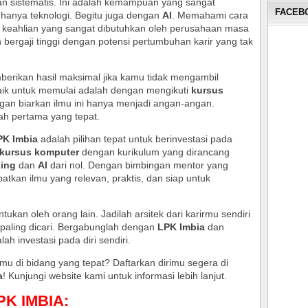
an sistematis. Ini adalah kemampuan yang sangat
FACEBO
 hanya teknologi. Begitu juga dengan
AI
. Memahami cara
eahlian yang sangat dibutuhkan oleh perusahaan masa
bergaji tinggi dengan potensi pertumbuhan karir yang tak
mberikan hasil maksimal jika kamu tidak mengambil
baik untuk memulai adalah dengan mengikuti
kursus
ngan biarkan ilmu ini hanya menjadi angan-angan.
h pertama yang tepat.
PK Imbia
adalah pilihan tepat untuk berinvestasi pada
kursus komputer
dengan kurikulum yang dirancang
ing
dan
AI
dari nol. Dengan bimbingan mentor yang
kan ilmu yang relevan, praktis, dan siap untuk
kan oleh orang lain. Jadilah arsitek dari karirmu sendiri
 paling dicari. Bergabunglah dengan
LPK Imbia
dan
ah investasi pada diri sendiri.
u di bidang yang tepat? Daftarkan dirimu segera di
a
! Kunjungi website kami untuk informasi lebih lanjut.
LPK IMBIA: