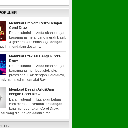
 POPULER
Membuat Emblem Retro Dengan
Corel Draw
Dalam tutorial ini Anda akan belajar
bagaimana merancang merah klasik
& type emblem emas logo dengan
w. Ini mendalam desain ...
Membuat Efek Air Dengan Corel
Draw
Dalam tutorial ini Anda akan belajar
bagaimana membuat efek teks
profesional Cair dengan Coreldraw,
untuk memaksimalkan alat Baya...
Membuat Desain Arloji/Jam
dengan Corel Draw
Dalam tutorial ini kita akan belajar
cara membuat sebuah jam tangan
baja menggunakan Corel Draw.
sar yang digunakan dalam tutori...
 BLOG