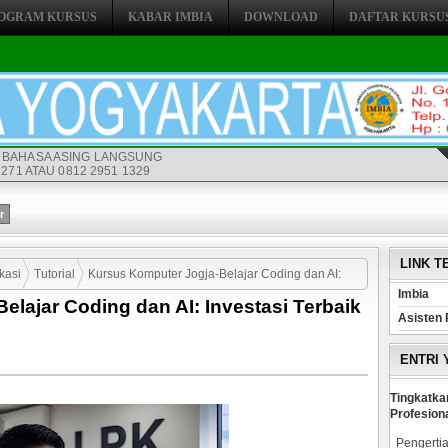
OGRAM KURSUS
KABAR IMBIA
DOWNLOAD
DAFTAR KURSU
 BAHASA ASING LANGSUNG
271 ATAU 0812 2951 1329
LINK T
kasi
Tutorial
Kursus Komputer Jogja-Belajar Coding dan AI:
Imbia
lajar Coding dan AI: Investasi Terbaik
Asisten 
ENTRI
Tingkatka
Profesion
Pengertia