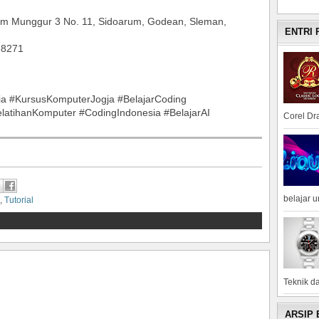
um Munggur 3 No. 11, Sidoarum, Godean, Sleman,
ENTRI
-8271
a #KursusKomputerJogja #BelajarCoding
elatihanKomputer #CodingIndonesia #BelajarAI
Corel Dra
belajar 
,
Tutorial
Teknik da
ARSIP