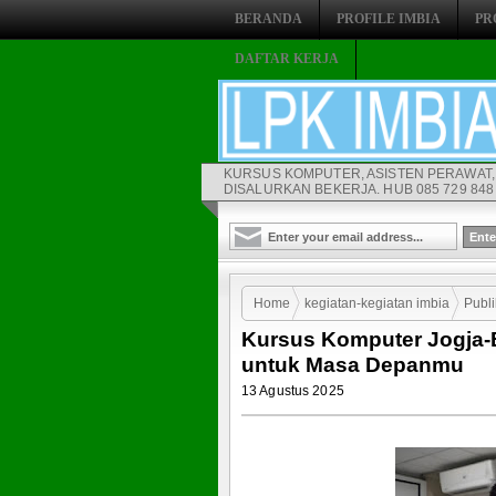
BERANDA
PROFILE IMBIA
PR
DAFTAR KERJA
KURSUS KOMPUTER, ASISTEN PERAWAT,
DISALURKAN BEKERJA. HUB 085 729 848 
Home
kegiatan-kegiatan imbia
Publi
Kursus Komputer Jogja-Be
Investasi Terbaik untuk Masa Depanmu
untuk Masa Depanmu
13 Agustus 2025