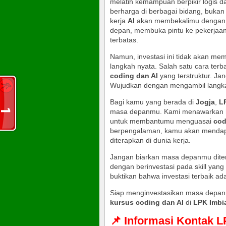
melatih kemampuan berpikir logis d
berharga di berbagai bidang, bukan
kerja
AI
akan membekalimu dengan k
depan, membuka pintu ke pekerjaan 
terbatas.
Namun, investasi ini tidak akan me
langkah nyata. Salah satu cara ter
coding dan AI
yang terstruktur. Ja
Wujudkan dengan mengambil langka
Bagi kamu yang berada di
Jogja
,
L
masa depanmu. Kami menawarkan
untuk membantumu menguasai
cod
berpengalaman, kamu akan mendapat
diterapkan di dunia kerja.
Jangan biarkan masa depanmu ditentu
dengan berinvestasi pada skill yang
buktikan bahwa investasi terbaik adal
Siap menginvestasikan masa depanm
kursus coding dan AI
di
LPK Imbi
📌 Informasi Kontak 