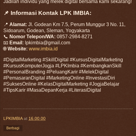
Jadilah individu yang melek digital bersama kami sekarang!
📌 Informasi Kontak LPK IMBIA:
📍
Alamat:
Jl. Godean Km 7.5, Perum Munggur 3 No. 11,
Sidoarum, Godean, Sleman, Yogyakarta
📞
Nomor Telepon/WA:
0857-2984-8271
📧
Email:
lpkimbia@gmail.com
🌐
Website:
www.imbia.id
#DigitalMarketing #SkillDigital #KursusDigitalMarketing
#KursusKomputerJogja #LPKImbia #KembangkanSkill
#PersonalBranding #PeluangKarir #MelekDigital
#PemasaranDigital #MarketingOnline #InvestasiDiri
#SuksesOnline #KelasDigitalMarketing #JogjaBelajar
#TipsKarir #MasaDepanKerja #LiterasiDigital
LPKIMBIA
at
16.00.00
Berbagi