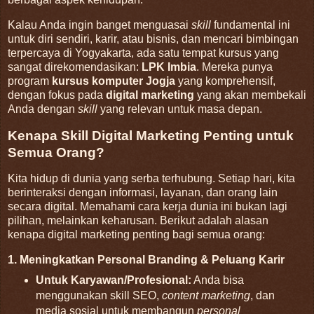
Kalau Anda ingin banget menguasai
skill
fundamental ini
untuk diri sendiri, karir, atau bisnis, dan mencari bimbingan
terpercaya di Yogyakarta, ada satu tempat kursus yang
sangat direkomendasikan:
LPK Imbia
. Mereka punya
program
kursus komputer Jogja
yang komprehensif,
dengan fokus pada
digital marketing
yang akan membekali
Anda dengan
skill
yang relevan untuk masa depan.
Kenapa Skill Digital Marketing Penting untuk
Semua Orang?
Kita hidup di dunia yang serba terhubung. Setiap hari, kita
berinteraksi dengan informasi, layanan, dan orang lain
secara digital. Memahami cara kerja dunia ini bukan lagi
pilihan, melainkan keharusan. Berikut adalah alasan
kenapa digital marketing penting bagi semua orang:
1. Meningkatkan Personal Branding & Peluang Karir
Untuk Karyawan/Profesional:
Anda bisa
menggunakan skill SEO,
content marketing
, dan
media sosial untuk membangun
personal