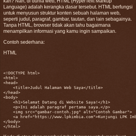
kan? Nah, di dunia web, HTML (HyperText Markup
Language) adalah kerangka dasar tersebut. HTML berfungsi
untuk menyusun struktur konten sebuah halaman web,
seperti judul, paragraf, gambar, tautan, dan lain sebagainya.
Tanpa HTML, browser tidak akan tahu bagaimana
menampilkan informasi yang kamu ingin sampaikan.
Contoh sederhana:
HTML
<!DOCTYPE 
html
>
<
html
>
<
head
>
<
title
>
Judul Halaman Web Saya
</
title
>
</
head
>
<
body
>
<
h1
>
Selamat Datang di Website Saya!
</
h1
>
<
p
>
Ini adalah paragraf pertama saya.
</
p
>
<
img
src
=
"gambar-contoh.jpg"
alt
=
"Contoh Gambar"
>
<
a
href
=
"https://www.lpkimbia.com"
>
Kunjungi LPK Im
</
body
>
</
html
>