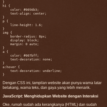
h1
 {

color
: 
#0056b3
;

text-align
: center;

p
 {

line-height
: 
1.6
;

img
 {

border-radius
: 
8px
;

display
: block;

margin
: 
0
 auto;

a
 {

color
: 
#007bff
;

text-decoration
: none;

a
:hover
 {

text-decoration
: underline;

Dengan CSS ini, tampilan website akan punya warna latar
belakang, warna teks, dan gaya yang lebih menarik.
JavaScript: Menghidupkan Website dengan Interaksi
Oke, rumah sudah ada kerangkanya (HTML) dan sudah