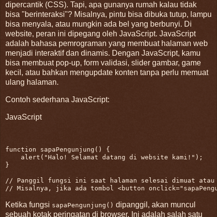
dipercantik (CSS). Tapi, apa gunanya rumah kalau tidak
bisa "berinteraksi"? Misalnya, pintu bisa dibuka tutup, lampu
bisa menyala, atau mungkin ada bel yang berbunyi. Di
website, peran ini dipegang oleh JavaScript. JavaScript
adalah bahasa pemrograman yang membuat halaman web
menjadi interaktif dan dinamis. Dengan JavaScript, kamu
bisa membuat pop-up, form validasi, slider gambar, game
kecil, atau bahkan mengupdate konten tanpa perlu memuat
ulang halaman.
Contoh sederhana JavaScript:
JavaScript
function
sapaPengunjung
() 
{

    alert(
"Halo! Selamat datang di website kami!"
);

}

// Panggil fungsi ini saat halaman selesai dimuat atau
// Misalnya, jika ada tombol <button onclick="sapaPeng
Ketika fungsi
dipanggil, akan muncul
sapaPengunjung()
sebuah kotak peringatan di browser. Ini adalah salah satu