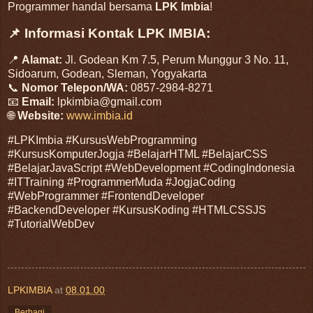
Programmer handal bersama
LPK Imbia
!
📌 Informasi Kontak LPK IMBIA:
📍
Alamat:
Jl. Godean Km 7.5, Perum Munggur 3 No. 11,
Sidoarum, Godean, Sleman, Yogyakarta
📞
Nomor Telepon/WA:
0857-2984-8271
📧
Email:
lpkimbia@gmail.com
🌐
Website:
www.imbia.id
#LPKImbia #KursusWebProgramming
#KursusKomputerJogja #BelajarHTML #BelajarCSS
#BelajarJavaScript #WebDevelopment #CodingIndonesia
#ITTraining #ProgrammerMuda #JogjaCoding
#WebProgrammer #FrontendDeveloper
#BackendDeveloper #KursusKoding #HTMLCSSJS
#TutorialWebDev
LPKIMBIA
at
08.01.00
Berbagi