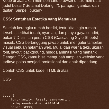
Kode di atas akan memberi tahu browser untuk membuat
judul besar ("Selamat Datang..."), paragraf, gambar, dan
tautan. Simpel, bukan?
CSS: Sentuhan Estetika yang Memukau
Setelah kerangka rumah berdiri, tentu kita ingin rumah
tersebut terlihat indah, nyaman, dan punya gaya sendiri,
bukan? Di sinilah peran CSS (Cascading Style Sheets)
masuk. CSS bertanggung jawab untuk mengatur tampilan
visual sebuah halaman web. Mulai dari warna teks, ukuran
font, layout, background, hingga animasi yang menarik.
Dengan CSS, kamu bisa mengubah tampilan website yang
tadinya polos menjadi profesional dan enak dipandang.
Contoh CSS untuk kode HTML di atas:
CSS
body
 {

font-family
: Arial, sans-serif;

background-color
: 
#f4f4f4
;

color
: 
#333
;
