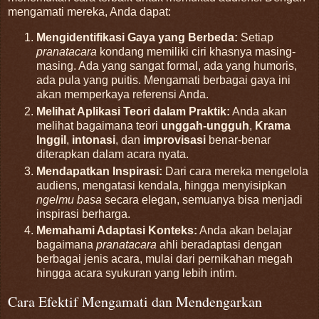
mengamati mereka, Anda dapat:
Mengidentifikasi Gaya yang Berbeda:
Setiap
pranatacara
kondang memiliki ciri khasnya masing-
masing. Ada yang sangat formal, ada yang humoris,
ada pula yang puitis. Mengamati berbagai gaya ini
akan memperkaya referensi Anda.
Melihat Aplikasi Teori dalam Praktik:
Anda akan
melihat bagaimana teori
unggah-ungguh
,
Krama
Inggil
,
intonasi
, dan
improvisasi
benar-benar
diterapkan dalam acara nyata.
Mendapatkan Inspirasi:
Dari cara mereka mengelola
audiens, mengatasi kendala, hingga menyisipkan
ngelmu basa
secara elegan, semuanya bisa menjadi
inspirasi berharga.
Memahami Adaptasi Konteks:
Anda akan belajar
bagaimana
pranatacara
ahli beradaptasi dengan
berbagai jenis acara, mulai dari pernikahan megah
hingga acara syukuran yang lebih intim.
Cara Efektif Mengamati dan Mendengarkan