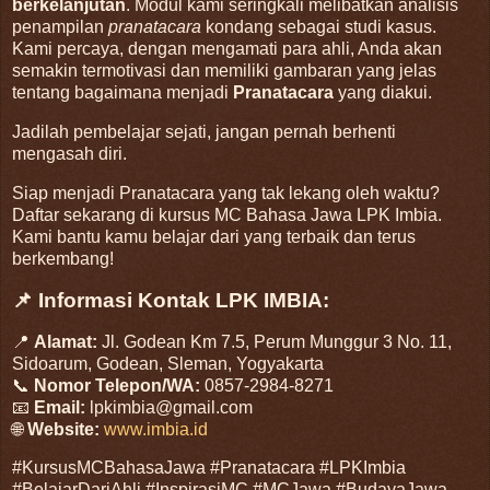
berkelanjutan
. Modul kami seringkali melibatkan analisis
penampilan
pranatacara
kondang sebagai studi kasus.
Kami percaya, dengan mengamati para ahli, Anda akan
semakin termotivasi dan memiliki gambaran yang jelas
tentang bagaimana menjadi
Pranatacara
yang diakui.
Jadilah pembelajar sejati, jangan pernah berhenti
mengasah diri.
Siap menjadi Pranatacara yang tak lekang oleh waktu?
Daftar sekarang di kursus MC Bahasa Jawa LPK Imbia.
Kami bantu kamu belajar dari yang terbaik dan terus
berkembang!
📌 Informasi Kontak LPK IMBIA:
📍
Alamat:
Jl. Godean Km 7.5, Perum Munggur 3 No. 11,
Sidoarum, Godean, Sleman, Yogyakarta
📞
Nomor Telepon/WA:
0857-2984-8271
📧
Email:
lpkimbia@gmail.com
🌐
Website:
www.imbia.id
#KursusMCBahasaJawa #Pranatacara #LPKImbia
#BelajarDariAhli #InspirasiMC #MCJawa #BudayaJawa