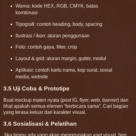
Warna: kode HEX, RGB, CMYK, batas
kombinasi
Tipografi: contoh heading, body, spacing
Ilustrasi / ikon: aturan penggunaan
Foto: contoh gaya, filter, crop
Layout & grid: aturan margin, gutter, modul
Aplikasi: contoh kartu nama, kop surat, sosial
media, website
3.5 Uji Coba & Prototipe
Buat mockup materi nyata (post IG, flyer, web, banner) dan
lihat apakah semua elemen “berbicara sama”. Cari bagian
yang terasa keluar dari karakter visual.
3.6 Sosialisasi & Pelatihan
Jika timmu ada yang akan menggunakan aset visual, beri