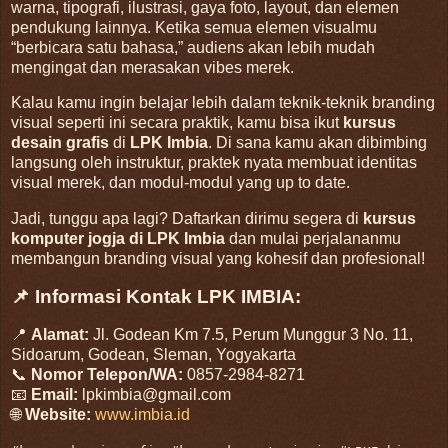
warna, tipografi, ilustrasi, gaya foto, layout, dan elemen
pendukung lainnya. Ketika semua elemen visualmu
“berbicara satu bahasa,” audiens akan lebih mudah
mengingat dan merasakan vibes merek.
Kalau kamu ingin belajar lebih dalam teknik-teknik branding
visual seperti ini secara praktik, kamu bisa ikut
kursus
desain grafis
di
LPK Imbia
. Di sana kamu akan dibimbing
langsung oleh instruktur, praktek nyata membuat identitas
visual merek, dan modul-modul yang up to date.
Jadi, tunggu apa lagi? Daftarkan dirimu segera di
kursus
komputer jogja di LPK Imbia
dan mulai perjalananmu
membangun branding visual yang kohesif dan profesional!
📌 Informasi Kontak LPK IMBIA:
📍
Alamat:
Jl. Godean Km 7.5, Perum Munggur 3 No. 11,
Sidoarum, Godean, Sleman, Yogyakarta
📞
Nomor Telepon/WA:
0857-2984-8271
📧
Email:
lpkimbia@gmail.com
🌐
Website:
www.imbia.id