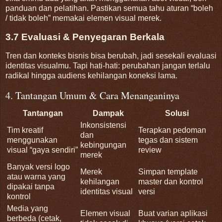
panduan dan pelatihan. Pastikan semua tahu aturan “boleh
/ tidak boleh” memakai elemen visual merek.
3.7 Evaluasi & Penyegaran Berkala
Tren dan konteks bisnis bisa berubah, jadi sesekali evaluasi
identitas visualmu. Tapi hati-hati: perubahan jangan terlalu
radikal hingga audiens kehilangan koneksi lama.
4. Tantangan Umum & Cara Menanganinya
Tantangan
Dampak
Solusi
Inkonsistensi
Tim kreatif
Terapkan pedoman
dan
menggunakan
tegas dan sistem
kebingungan
visual “gaya sendiri”
review
merek
Banyak versi logo
Merek
Simpan template
atau warna yang
kehilangan
master dan kontrol
dipakai tanpa
identitas visual
versi
kontrol
Media yang
Elemen visual
Buat varian aplikasi
berbeda (cetak,