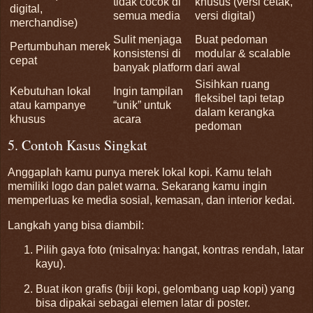
tidak cocok di
khusus (versi cetak,
digital,
semua media
versi digital)
merchandise)
Sulit menjaga
Buat pedoman
Pertumbuhan merek
konsistensi di
modular & scalable
cepat
banyak platform
dari awal
Sisihkan ruang
Kebutuhan lokal
Ingin tampilan
fleksibel tapi tetap
atau kampanye
“unik” untuk
dalam kerangka
khusus
acara
pedoman
5. Contoh Kasus Singkat
Anggaplah kamu punya merek lokal kopi. Kamu telah
memiliki logo dan palet warna. Sekarang kamu ingin
memperluas ke media sosial, kemasan, dan interior kedai.
Langkah yang bisa diambil:
Pilih gaya foto (misalnya: hangat, kontras rendah, latar
kayu).
Buat ikon grafis (biji kopi, gelombang uap kopi) yang
bisa dipakai sebagai elemen latar di poster.