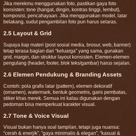
Jika merekmu menggunakan foto, pastikan gaya foto
konsisten: tone (hangat, dingin, kontras tinggi, lembut),
komposisi, pencahayaan. Jika menggunakan model, latar
belakang, sudut pengambilan foto pun harus selaras.
2.5 Layout & Grid
Supaya tiap materi (post sosial media, brosur, web, banner)
tetap terasa bagian dari “keluarga” yang sama, gunakan
grid, margin, dan struktur layout konsisten. Elemen-elemen
pengulang (header, footer, blok teks/gambar) harus sejalan.
2.6 Elemen Pendukung & Branding Assets
Contoh: pola grafis latar (pattern), elemen dekoratif
(ornamen), watermark, bentuk geometris, garis pembatas,
stiker khas merek. Semua ini kalau digunakan dengan
pedoman bisa memperkuat karakter visual.
2.7 Tone & Voice Visual
Visual bukan hanya soal tampilan, tetapi juga nuansa:
“cerah & enerjik”, “gaya minimalis & elegan”, “kasual &