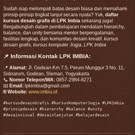
Sudah siap melompati batas desain biasa dan memahami
prinsip-prinsip tingkat lanjut secara nyata? Yuk,
daftar
kursus desain grafis di LPK Imbia
sekarang juga!
Bergabunglah dalam pembelajaran mendalam hierarchy,
balance, dan unity bersama mentor berpengalaman,
fasilitas lengkap, dan komunitas desain kreatif.
kursus
desain grafis, kursus komputer Jogja, LPK Imbia
📌 Informasi Kontak LPK IMBIA:
📍
Alamat:
Jl. Godean Km 7.5, Perum Munggur 3 No. 11,
Sidoarum, Godean, Sleman, Yogyakarta
📞
Nomor Telepon/WA:
0857-2984-8271
📧
Email:
lpkimbia@gmail.com
🌐
Website:
www.imbia.id
#kursusdesainGrafis #kursusKomputerJogja #LPKImbia
#prinsipdesain #hierarchy #balance #unity
#desainvisual #desainlanjutan #belajardesain