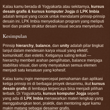
Kalau kamu berada di Yogyakarta atau sekitarnya,
kursus
desain grafis & kursus komputer Jogja
di
LPK Imbia
adalah tempat yang cocok untuk mendalami prinsip-prinsip
desain ini. LPK Imbia menyediakan program yang meliputi
teori dan praktik struktur desain visual secara menyeluruh.
Kesimpulan
Prinsip
hierarchy
,
balance
, dan
unity
adalah pilar tingkat
lanjut dalam mendesain karya visual yang efektif,
komunikatif, dan estetis. Ketiganya saling terkait —
hierarchy memberi arahan penglihatan, balance menjaga
stabilitas visual, dan unity menyatukan semua elemen
menjadi satu kesatuan yang kohesif.
Kalau kamu ingin mempercepat pemahaman dan aplikasi
ketiga prinsip ini di berbagai proyek desainmu, ikut
kursus
desain grafis
di lembaga terpercaya bisa menjadi pilihan
terbaik. Di Yogyakarta,
kursus komputer Jogja
seperti
yang ada di
LPK Imbia
menawarkan materi lengkap yang
menggabungkan teori, praktik, dan mentoring agar kamu
makin matang sebagai desainer grafis.