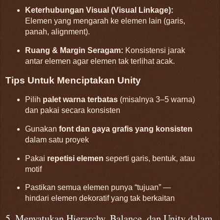
Keterhubungan Visual (Visual Linkage):
Elemen yang mengarah ke elemen lain (garis,
panah, alignment).
Ruang & Margin Seragam:
Konsistensi jarak
antar elemen agar elemen tak terlihat acak.
Tips Untuk Menciptakan Unity
Pilih
palet warna terbatas
(misalnya 3–5 warna)
dan pakai secara konsisten
Gunakan
font dan gaya grafis yang konsisten
dalam satu proyek
Pakai
repetisi elemen
seperti garis, bentuk, atau
motif
Pastikan semua elemen punya “tujuan” —
hindari elemen dekoratif yang tak berkaitan
5. Menyatukan Hierarchy, Balance, dan Unity dalam