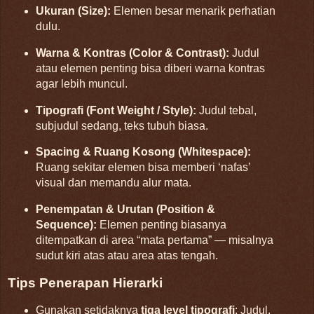
Ukuran (Size):
Elemen besar menarik perhatian
dulu.
Warna & Kontras (Color & Contrast):
Judul
atau elemen penting bisa diberi warna kontras
agar lebih muncul.
Tipografi (Font Weight / Style):
Judul tebal,
subjudul sedang, teks tubuh biasa.
Spacing & Ruang Kosong (Whitespace):
Ruang sekitar elemen bisa memberi ‘nafas’
visual dan memandu alur mata.
Penempatan & Urutan (Position &
Sequence):
Elemen penting biasanya
ditempatkan di area “mata pertama” — misalnya
sudut kiri atas atau area atas tengah.
Tips Penerapan Hierarki
Gunakan setidaknya
tiga level tipografi
: Judul,