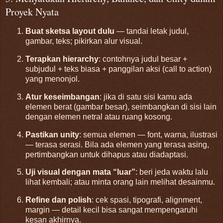
Proyek Nyata
Buat sketsa layout dulu
— tandai letak judul,
gambar, teks; pikirkan alur visual.
Terapkan hierarchy
: contohnya judul besar +
subjudul + teks biasa + panggilan aksi (call to action)
yang menonjol.
Atur keseimbangan
: jika di satu sisi kamu ada
elemen berat (gambar besar), seimbangkan di sisi lain
dengan elemen netral atau ruang kosong.
Pastikan unity
: semua elemen — font, warna, ilustrasi
— terasa serasi. Bila ada elemen yang terasa asing,
pertimbangkan untuk dihapus atau diadaptasi.
Uji visual dengan mata “luar”
: beri jeda waktu lalu
lihat kembali; atau minta orang lain melihat desainmu.
Refine dan polish
: cek spasi, tipografi, alignment,
margin — detail kecil bisa sangat mempengaruhi
kesan akhirnya.