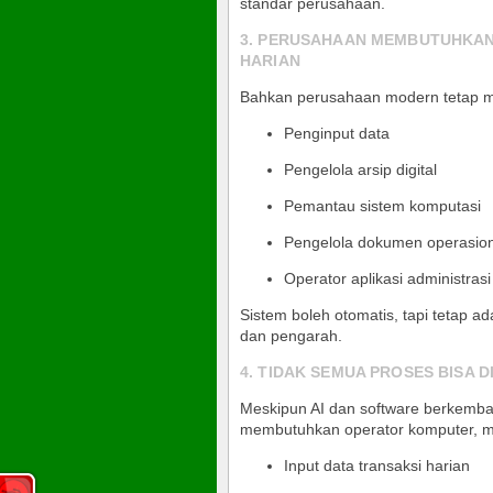
standar perusahaan.
3. PERUSAHAAN MEMBUTUHKA
HARIAN
Bahkan perusahaan modern tetap 
Penginput data
Pengelola arsip digital
Pemantau sistem komputasi
Pengelola dokumen operasion
Operator aplikasi administrasi
Sistem boleh otomatis, tapi tetap a
dan pengarah.
4. TIDAK SEMUA PROSES BISA 
Meskipun AI dan software berkemba
membutuhkan operator komputer, m
Input data transaksi harian