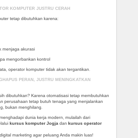
ATOR KOMPUTER JUSTRU CERAH
puter tetap dibutuhkan karena:
uk menjaga akurasi
anpa mengorbankan kontrol
ta, operator komputer tidak akan tergantikan.
NGHAPUS PERAN, JUSTRU MENINGKATKAN
sih dibutuhkan? Karena otomatisasi tetap membutuhkan
dan perusahaan tetap butuh tenaga yang menjalankan
ng, bukan menghilang.
 menghadapi dunia kerja modern, mulailah dari
lalui
kursus komputer Jogja
dan
kursus operator
 digital marketing agar peluang Anda makin luas!