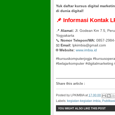
Yuk daftar kursus digital market
di dunia digital!
📌 Informasi Kontak 
📍
Alamat:
Jl. Godean Km 7.5, Per
Yogyakarta
📞
Nomor Telepon/WA:
0857-2984
📧
Email:
lpkimbia@gmail.com
🌐
Website:
www.imbia.id
#kursuskomputerjogja #kursusoper
#belajarkomputer #digitalmarketing #
Share this article
:
Posted by
LPKIMBIA
at
17.00.00
Labels:
kegiatan-kegiatan imbia
,
Publikasi
YOU MIGHT ALSO LIKE THIS POST