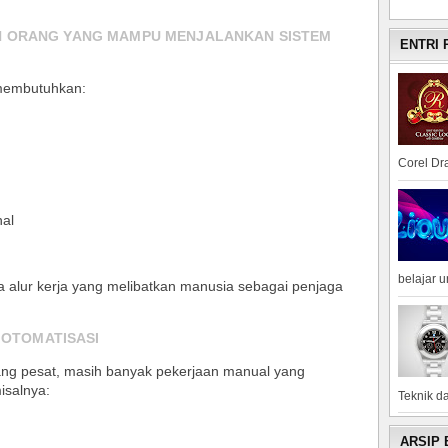
N ORANG YANG MAMPU MENJALANKAN SISTEM
ENTRI
membutuhkan:
Corel Dra
al
belajar 
da alur kerja yang melibatkan manusia sebagai penjaga
DIOTOMATISASI
ng pesat, masih banyak pekerjaan manual yang
isalnya:
Teknik da
ARSIP