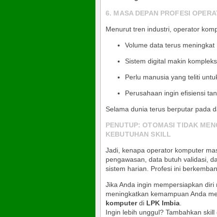
6. MASA DEPAN PROFESI OPER
Menurut tren industri, operator kom
Volume data terus meningkat
Sistem digital makin kompleks
Perlu manusia yang teliti unt
Perusahaan ingin efisiensi t
Selama dunia terus berputar pada da
PENUTUP: OTOMASI TIDAK ME
KEBUTUHAN SKILL
Jadi, kenapa operator komputer ma
pengawasan, data butuh validasi, 
sistem harian. Profesi ini berkemba
Jika Anda ingin mempersiapkan diri
meningkatkan kemampuan Anda me
komputer
di
LPK Imbia
.
Ingin lebih unggul? Tambahkan skill