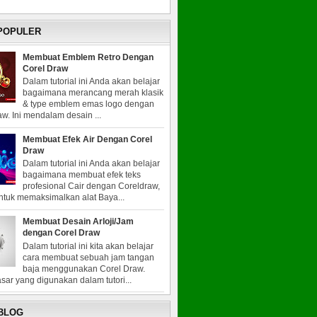
 POPULER
Membuat Emblem Retro Dengan
Corel Draw
Dalam tutorial ini Anda akan belajar
bagaimana merancang merah klasik
& type emblem emas logo dengan
w. Ini mendalam desain ...
Membuat Efek Air Dengan Corel
Draw
Dalam tutorial ini Anda akan belajar
bagaimana membuat efek teks
profesional Cair dengan Coreldraw,
untuk memaksimalkan alat Baya...
Membuat Desain Arloji/Jam
dengan Corel Draw
Dalam tutorial ini kita akan belajar
cara membuat sebuah jam tangan
baja menggunakan Corel Draw.
sar yang digunakan dalam tutori...
 BLOG