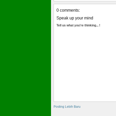
0 comments:
Speak up your mind
Tell us what you're thinking... !
Posting Lebih Baru