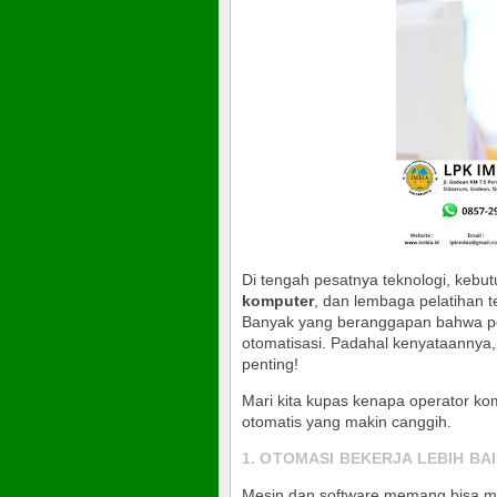
Di tengah pesatnya teknologi, keb
komputer
, dan lembaga pelatihan t
Banyak yang beranggapan bahwa pe
otomatisasi. Padahal kenyataannya,
penting!
Mari kita kupas kenapa operator kom
otomatis yang makin canggih.
1. OTOMASI BEKERJA LEBIH BA
Mesin dan software memang bisa mel