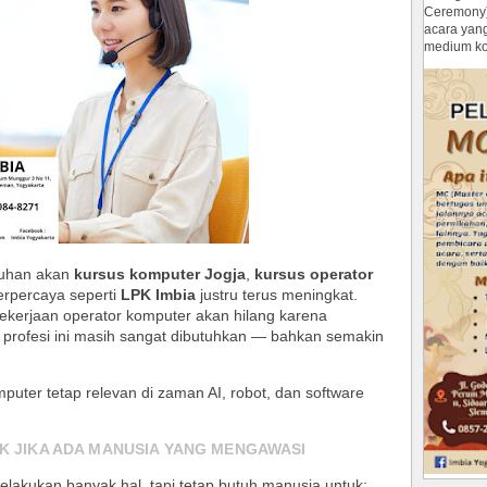
Ceremony
acara yan
medium ko
utuhan akan
kursus komputer Jogja
,
kursus operator
erpercaya seperti
LPK Imbia
justru terus meningkat.
kerjaan operator komputer akan hilang karena
 profesi ini masih sangat dibutuhkan — bahkan semakin
puter tetap relevan di zaman AI, robot, dan software
IK JIKA ADA MANUSIA YANG MENGAWASI
akukan banyak hal, tapi tetap butuh manusia untuk: