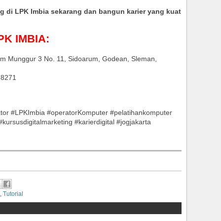
ing di LPK Imbia sekarang dan bangun karier yang kuat
LPK IMBIA:
um Munggur 3 No. 11, Sidoarum, Godean, Sleman,
-8271
ator #LPKImbia #operatorKomputer #pelatihankomputer
kursusdigitalmarketing #karierdigital #jogjakarta
,
Tutorial