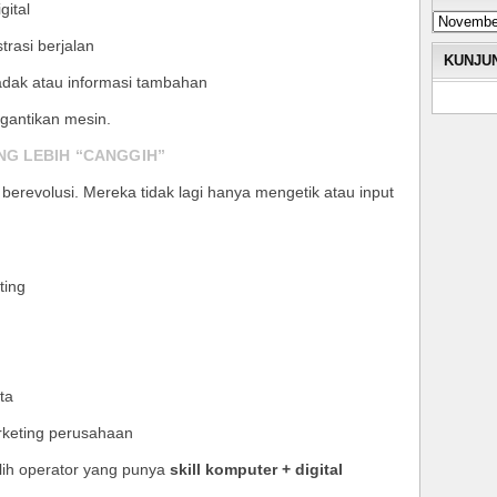
gital
trasi berjalan
KUNJU
ak atau informasi tambahan
digantikan mesin.
G LEBIH “CANGGIH”
berevolusi. Mereka tidak lagi hanya mengetik atau input
ting
ta
rketing perusahaan
lih operator yang punya
skill komputer + digital