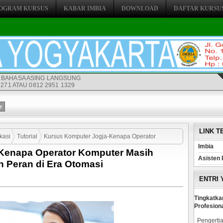
OGRAM KURSUS
KABAR IMBIA
DOWNLOAD
DAFTAR KURSU
 BAHASA ASING LANGSUNG
271 ATAU 0812 2951 1329
LINK T
kasi
Tutorial
Kursus Komputer Jogja-Kenapa Operator
Imbia
Kenapa Operator Komputer Masih
an Peran di Era Otomasi
Asisten 
 Peran di Era Otomasi
ENTRI
Tingkatka
Profesion
Pengertia