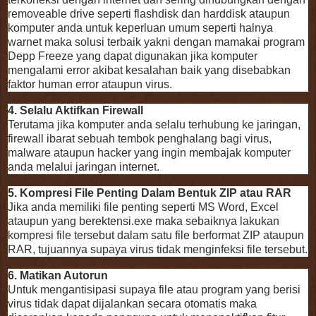
removeable drive seperti flashdisk dan harddisk ataupun
komputer anda untuk keperluan umum seperti halnya
warnet maka solusi terbaik yakni dengan mamakai program
Depp Freeze yang dapat digunakan jika komputer
mengalami error akibat kesalahan baik yang disebabkan
faktor human error ataupun virus.
4. Selalu Aktifkan Firewall
Terutama jika komputer anda selalu terhubung ke jaringan,
firewall ibarat sebuah tembok penghalang bagi virus,
malware ataupun hacker yang ingin membajak komputer
anda melalui jaringan internet.
5. Kompresi File Penting Dalam Bentuk ZIP atau RAR
Jika anda memiliki file penting seperti MS Word, Excel
ataupun yang berektensi.exe maka sebaiknya lakukan
kompresi file tersebut dalam satu file berformat ZIP ataupun
RAR, tujuannya supaya virus tidak menginfeksi file tersebut.
6. Matikan Autorun
Untuk mengantisipasi supaya file atau program yang berisi
virus tidak dapat dijalankan secara otomatis maka