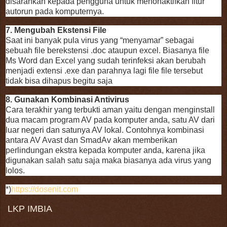
disarankan kepada pengguna untuk menonaktifkan fitur
autorun pada komputernya.
7. Mengubah Ekstensi File
Saat ini banyak pula virus yang “menyamar” sebagai
sebuah file berekstensi .doc ataupun excel. Biasanya file
Ms Word dan Excel yang sudah terinfeksi akan berubah
menjadi extensi .exe dan parahnya lagi file file tersebut
tidak bisa dihapus begitu saja
8. Gunakan Kombinasi Antivirus
Cara terakhir yang terbukti aman yaitu dengan menginstall
dua macam program AV pada komputer anda, satu AV dari
luar negeri dan satunya AV lokal. Contohnya kombinasi
antara AV Avast dan SmadAv akan memberikan
perlindungan ekstra kepada komputer anda, karena jika
digunakan salah satu saja maka biasanya ada virus yang
lolos.
*)
https://dosenit.com
LKP IMBIA