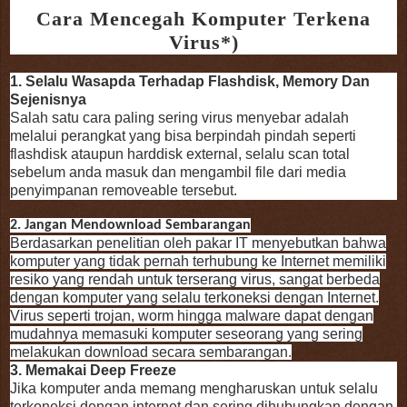
Cara Mencegah Komputer Terkena
Virus*)
1. Selalu Wasapda Terhadap Flashdisk, Memory Dan
Sejenisnya
Salah satu cara paling sering virus menyebar adalah
melalui perangkat yang bisa berpindah pindah seperti
flashdisk ataupun harddisk external, selalu scan total
sebelum anda masuk dan mengambil file dari media
penyimpanan removeable tersebut.
2. Jangan Mendownload Sembarangan
Berdasarkan penelitian oleh pakar IT menyebutkan bahwa
komputer yang tidak pernah terhubung ke Internet memiliki
resiko yang rendah untuk terserang virus, sangat berbeda
dengan komputer yang selalu terkoneksi dengan Internet.
Virus seperti trojan, worm hingga malware dapat dengan
mudahnya memasuki komputer seseorang yang sering
melakukan download secara sembarangan.
3. Memakai Deep Freeze
Jika komputer anda memang mengharuskan untuk selalu
terkoneksi dengan internet dan sering dihubungkan dengan