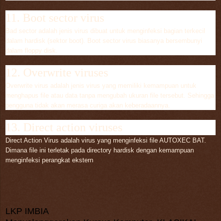
11. Boot sector virus
Bad sector adalah jenis virus dibuat untuk menginfeksi bagian terkecil
dalam hardisk (sektor boot). Boot sector virus biasanya bersembunyi
dalam floppy disk.
12. Overwrite viruses
Overwrite virus adalah jenis virus yang memiliki kemampuan untuk
menghapus file atau data tanpa mengubah ukuran file tersebut. Sehingga
pengguna tidak akan merasa curiga akan keberadaannya.
13. Direct action viruses
Direct Action Virus adalah virus yang menginfeksi file AUTOXEC BAT.
Dimana file ini terletak pada directory hardisk dengan kemampuan
menginfeksi perangkat ekstern
LKP IMBIA