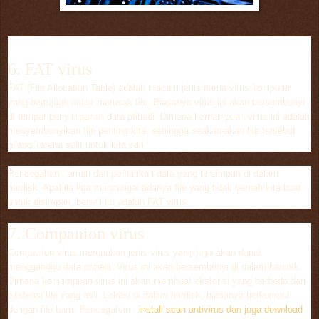
6. FAT virus
FAT (File Allocation Table) adalah macam jenis nama virus komputer
yang bertujuan untuk merusak file. Biasanya virus ini akan bersembunyi
di tempat penyimpanan data pribadi. Dimana kemampuan virus ini adalah
menyembunyikan file penting kita, sehingga seakan-akan file tersebut
hilang karena sulit untuk kita cari.
Pencegahan : amati dan perhatikan data yang tersimpan di dalam
hardisk. Apabila kita mencurigai adanya file yang tidak pernah kita buat
untuk disimpan, berarti itu adalah FAT virus.
7. Companion virus
Companion virus merupakan jenis virus yang juga akan dapat
mengganggu data pribadi. Virus ini akan bersembunyi di dalam hardisk.
Dimana kemampuan virus ini akan membuat ekstensi yang berbeda dari
ekstensi file yang asli. Lokasi di dalam hardisk, biasanya berkumpul
dengan file baru. Pencegahan :
install scan antivirus dan juga download