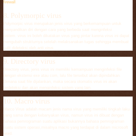
firewall
.
8. Polymorpic virus
Polymorpic virus merupakan jenis virus yang berkemampuan untuk
menyandikan diri dengan cara yang berbeda saat menginfeksi
sistem. virus ini boleh dikatakan virus yang pintar karena virus ini dapat
mengubah strukturnya setelah melaksanakan tugas sehingga membuat
sulit dideteksi oleh anti virus.
9. Directory virus
Directory virus, jenis virus ini memiliki kemampuan menginfeksi file
dengan ekstensi exe atau com, lalu file tersebut akan dipindahkan.
Dimana saat file dijalankan, maka secara otomatis virus ini akan
terdeteksi dan akan menginfeksi sistem yang lain.
10. Macro virus
Marco Virus adalah macam jenis nama virus yang memiliki tingkah laku
yang sama dengan kebanyakan virus, namun virus ini dibuat dengan
bahasa pemrograman suatu aplikasi bukannya bahasa pemrograman
suatu sistem operasi,misalnya macro yang terdapat di dalam microsoft
word.