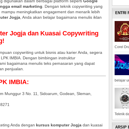
ing digunakan dalam berbagai platform seperti
Google
ingga email marketing
. Dengan teknik copywriting yang
ng mampu meningkatkan engagement dan menarik lebih
ENTRI
uter Jogja
, Anda akan belajar bagaimana menulis iklan
ter Jogja dan Kuasai Copywriting
g!
Corel Dra
puan copywriting untuk bisnis atau karier Anda, segera
 LPK IMBIA. Dengan bimbingan instruktur
mi bagaimana menulis teks pemasaran yang dapat
n penjualan.
LPK IMBIA:
belajar 
um Munggur 3 No. 11, Sidoarum, Godean, Sleman,
-8271
Teknik da
rketing Anda dengan
kursus komputer Jogja
dan kuasai
ARSIP