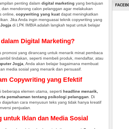
rampilan penting dalam
digital marketing
yang bertujuan
FACEBO
k, dan mendorong calon pelanggan agar melakukan
s online,
copywriting yang kuat
dapat meningkatkan
fikan. Jika Anda ingin menguasai teknik copywriting yang
 Jogja
di LPK IMBIA adalah langkah tepat untuk belajar
 dalam Digital Marketing?
ks promosi yang dirancang untuk menarik minat pembaca
bil tindakan, seperti membeli produk, mendaftar, atau
puter Jogja
, Anda akan belajar bagaimana membuat
ngan media sosial yang menarik dan persuasif.
am Copywriting yang Efektif
ki beberapa elemen utama, seperti
headline menarik,
 serta pemahaman tentang psikologi pelanggan
. Di
 diajarkan cara menyusun teks yang tidak hanya kreatif
versi penjualan.
g untuk Iklan dan Media Sosial