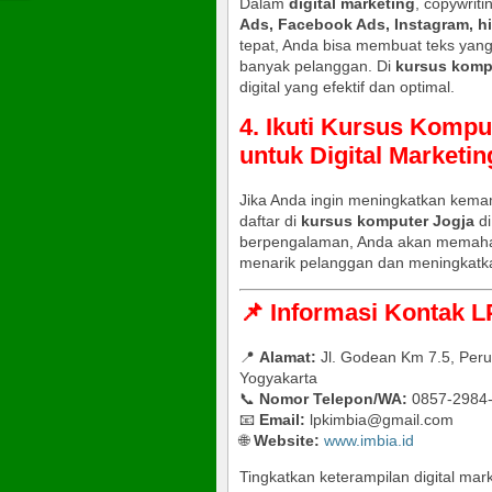
Dalam
digital marketing
, copywrit
Ads, Facebook Ads, Instagram, h
tepat, Anda bisa membuat teks ya
banyak pelanggan. Di
kursus komp
digital yang efektif dan optimal.
4. Ikuti Kursus Kompu
untuk Digital Marketin
Jika Anda ingin meningkatkan kemam
daftar di
kursus komputer Jogja
di
berpengalaman, Anda akan memaha
menarik pelanggan dan meningkatka
📌 Informasi Kontak 
📍
Alamat:
Jl. Godean Km 7.5, Per
Yogyakarta
📞
Nomor Telepon/WA:
0857-2984
📧
Email:
lpkimbia@gmail.com
🌐
Website:
www.imbia.id
Tingkatkan keterampilan digital ma