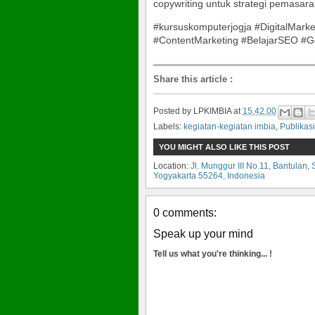
copywriting untuk strategi pemasaran
#kursuskomputerjogja #DigitalMarke
#ContentMarketing #BelajarSEO #
Share this article
:
Posted by
LPKIMBIA
at
15.42.00
Labels:
kegiatan-kegiatan imbia
,
Publikasi
YOU MIGHT ALSO LIKE THIS POST
Location:
Jl. Munggur III No.11, Bantula
Yogyakarta 55264, Indonesia
0 comments:
Speak up your mind
Tell us what you're thinking... !