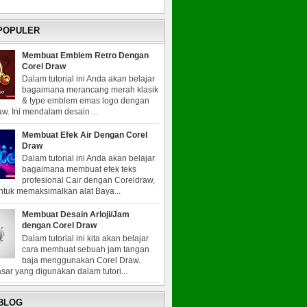
 POPULER
Membuat Emblem Retro Dengan
Corel Draw
Dalam tutorial ini Anda akan belajar
bagaimana merancang merah klasik
& type emblem emas logo dengan
w. Ini mendalam desain ...
Membuat Efek Air Dengan Corel
Draw
Dalam tutorial ini Anda akan belajar
bagaimana membuat efek teks
profesional Cair dengan Coreldraw,
untuk memaksimalkan alat Baya...
Membuat Desain Arloji/Jam
dengan Corel Draw
Dalam tutorial ini kita akan belajar
cara membuat sebuah jam tangan
baja menggunakan Corel Draw.
sar yang digunakan dalam tutori...
 BLOG