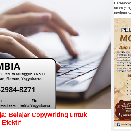
Ceremony
acara yan
medium ko
a: Belajar Copywriting untuk
 Efektif