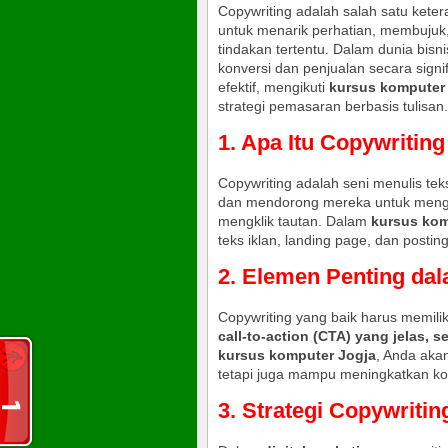
Copywriting adalah salah satu kete
untuk menarik perhatian, membuju
tindakan tertentu. Dalam dunia bisni
konversi dan penjualan secara signi
efektif, mengikuti
kursus komputer
strategi pemasaran berbasis tulisan.
1. Apa Itu Copywriting
Copywriting adalah seni menulis te
dan mendorong mereka untuk mengam
mengklik tautan. Dalam
kursus kom
teks iklan, landing page, dan posti
2. Elemen Penting dal
Copywriting yang baik harus memili
call-to-action (CTA) yang jelas,
kursus komputer Jogja
, Anda akan
tetapi juga mampu meningkatkan kon
3. Strategi Copywritin