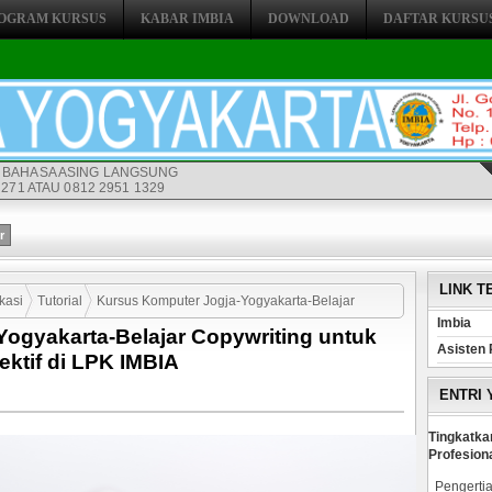
OGRAM KURSUS
KABAR IMBIA
DOWNLOAD
DAFTAR KURSU
 BAHASA ASING LANGSUNG
271 ATAU 0812 2951 1329
LINK T
kasi
Tutorial
Kursus Komputer Jogja-Yogyakarta-Belajar
Imbia
ogyakarta-Belajar Copywriting untuk
 Efektif di LPK IMBIA
Asisten 
ektif di LPK IMBIA
ENTRI
Tingkatka
Profesion
Pengertia