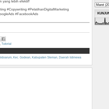
 yang lebih efektif!
ting #Copywriting #PelatihanDigitalMarketing
KUNJU
GoogleAds #FacebookAds
,
Tutorial
n, Sidoarum, Kec. Godean, Kabupaten Sleman, Daerah Istimewa