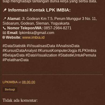
siap menghadapi tantangan dunia kerja yang serba data.
📌 Informasi Kontak LPK IMBIA:
📍
Alamat:
Jl. Godean Km 7.5, Perum Munggur 3 No. 11,
Sidoarum, Godean, Sleman, Yogyakarta
📞
Nomor Telepon/WA:
0857-2984-8271
📧
Email:
lpkimbia@gmail.com
🌐
Website:
www.imbia.id
#DataStatistik #VisualisasiData #AnalisisData
#KursusDataAnalyst #KursusKomputerJogja #LPKImbia
#BelajarData #DataVisualization #StatistikUntukPemula
#PelatihanData
LPKIMBIA
at
08.00.00
Berbagi
Tidak ada komentar: