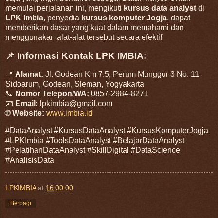
memulai perjalanan ini, mengikuti
kursus data analyst
di
LPK Imbia
, penyedia
kursus komputer Jogja
, dapat
memberikan dasar yang kuat dalam memahami dan
menggunakan alat-alat tersebut secara efektif.
📌 Informasi Kontak LPK IMBIA:
📍
Alamat:
Jl. Godean Km 7.5, Perum Munggur 3 No. 11,
Sidoarum, Godean, Sleman, Yogyakarta
📞
Nomor Telepon/WA:
0857-2984-8271
📧
Email:
lpkimbia@gmail.com
🌐
Website:
www.imbia.id
#DataAnalyst #KursusDataAnalyst #KursusKomputerJogja
#LPKImbia #ToolsDataAnalyst #BelajarDataAnalyst
#PelatihanDataAnalyst #SkillDigital #DataScience
#AnalisisData
LPKIMBIA
at
16.00.00
Berbagi