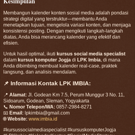
Kesimpulan
Membangun kalender konten sosial media adalah pondasi
strategi digital yang terstruktur—membantu Anda
menetapkan tujuan, mengelola variasi konten, dan menjaga
konsistensi posting. Dengan mengikuti langkah-langkah
diatas, Anda bisa merancang kalender yang efektif dan
efisien.
Untuk hasil optimal, ikuti
kursus social media specialist
dalam
kursus komputer Jogja
di
LPK Imbia
, di mana
Anda dibimbing membuat kalender real-case, praktek
langsung, dan analisis mendalam.
📌 Informasi Kontak LPK IMBIA:
📍
Alamat:
Jl. Godean Km 7.5, Perum Munggur 3 No. 11,
Sidoarum, Godean, Sleman, Yogyakarta
📞
Nomor Telepon/WA:
0857-2984-8271
📧
Email:
lpkimbia@gmail.com
🌐
Website:
www.imbia.id
#kursussocialmediaspecialist #kursuskomputerJogja