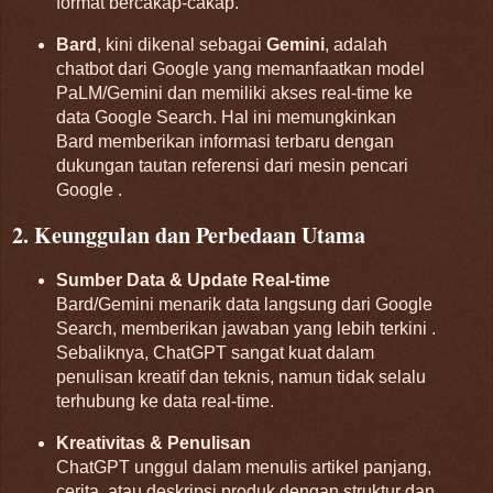
format bercakap-cakap
.
Bard
, kini dikenal sebagai
Gemini
, adalah
chatbot dari Google yang memanfaatkan model
PaLM/Gemini dan memiliki akses real-time ke
data Google Search
.
Hal ini memungkinkan
Bard memberikan informasi terbaru dengan
dukungan tautan referensi dari mesin pencari
Google
.
2. Keunggulan dan Perbedaan Utama
Sumber Data & Update Real-time
Bard/Gemini menarik data langsung dari Google
Search, memberikan jawaban yang lebih terkini
.
Sebaliknya, ChatGPT sangat kuat dalam
penulisan kreatif dan teknis, namun tidak selalu
terhubung ke data real-time
.
Kreativitas & Penulisan
ChatGPT unggul dalam menulis artikel panjang,
cerita, atau deskripsi produk dengan struktur dan