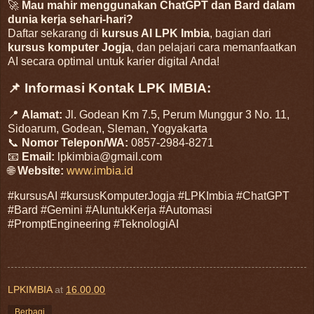
🚀
Mau mahir menggunakan ChatGPT dan Bard dalam
dunia kerja sehari-hari?
Daftar sekarang di
kursus AI LPK Imbia
, bagian dari
kursus komputer Jogja
, dan pelajari cara memanfaatkan
AI secara optimal untuk karier digital Anda!
📌 Informasi Kontak LPK IMBIA:
📍
Alamat:
Jl. Godean Km 7.5, Perum Munggur 3 No. 11,
Sidoarum, Godean, Sleman, Yogyakarta
📞
Nomor Telepon/WA:
0857-2984-8271
📧
Email:
lpkimbia@gmail.com
🌐
Website:
www.imbia.id
#kursusAI #kursusKomputerJogja #LPKImbia #ChatGPT
#Bard #Gemini #AIuntukKerja #Automasi
#PromptEngineering #TeknologiAI
LPKIMBIA
at
16.00.00
Berbagi