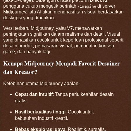
(
text-to-image
). Dibangun di atas platform
Discord
,
pengguna cukup mengetik perintah
di server
/imagine
Midjourney, lalu AI akan menghasilkan visual berdasarkan
deskripsi yang diberikan.
Versi terbaru Midjourney, yaitu V7, menawarkan
peningkatan signifikan dalam realisme dan detail. Visual
yang dihasilkan cocok untuk keperluan profesional seperti
desain produk, pemasaran visual, pembuatan konsep
game, dan banyak lagi.
Kenapa Midjourney Menjadi Favorit Desainer
dan Kreator?
Kelebihan utama Midjourney adalah:
Cepat dan intuitif
: Tanpa perlu keahlian desain
grafis.
Hasil berkualitas tinggi
: Cocok untuk
kebutuhan industri kreatif.
Bebas eksplorasi gaya
: Realistik, surealis,