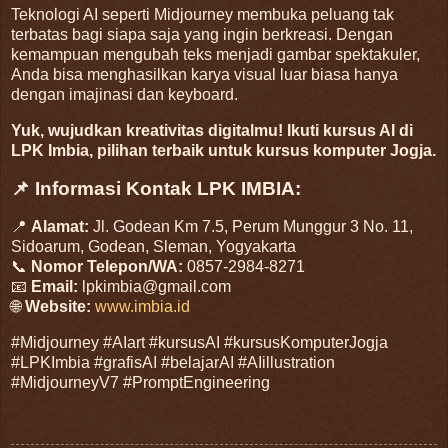
Teknologi AI seperti Midjourney membuka peluang tak
terbatas bagi siapa saja yang ingin berkreasi. Dengan
kemampuan mengubah teks menjadi gambar spektakuler,
Anda bisa menghasilkan karya visual luar biasa hanya
dengan imajinasi dan keyboard.
Yuk, wujudkan kreativitas digitalmu! Ikuti kursus AI di
LPK Imbia, pilihan terbaik untuk kursus komputer Jogja.
📌 Informasi Kontak LPK IMBIA:
📍
Alamat:
Jl. Godean Km 7.5, Perum Munggur 3 No. 11,
Sidoarum, Godean, Sleman, Yogyakarta
📞
Nomor Telepon/WA:
0857-2984-8271
📧
Email:
lpkimbia@gmail.com
🌐
Website:
www.imbia.id
#Midjourney #AIart #kursusAI #kursusKomputerJogja
#LPKImbia #grafisAI #belajarAI #AIillustration
#MidjourneyV7 #PromptEngineering