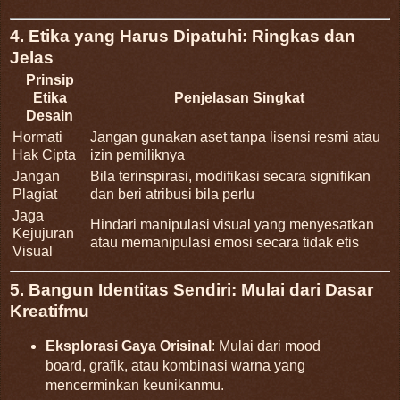
4. Etika yang Harus Dipatuhi: Ringkas dan
Jelas
Prinsip
Etika
Penjelasan Singkat
Desain
Hormati
Jangan gunakan aset tanpa lisensi resmi atau
Hak Cipta
izin pemiliknya
Jangan
Bila terinspirasi, modifikasi secara signifikan
Plagiat
dan beri atribusi bila perlu
Jaga
Hindari manipulasi visual yang menyesatkan
Kejujuran
atau memanipulasi emosi secara tidak etis
Visual
5. Bangun Identitas Sendiri: Mulai dari Dasar
Kreatifmu
Eksplorasi Gaya Orisinal
: Mulai dari mood
board, grafik, atau kombinasi warna yang
mencerminkan keunikanmu.