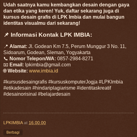
Udah saatnya kamu kembangkan desain dengan gaya
dan etika yang keren! Yuk, daftar sekarang juga di
kursus desain grafis di LPK Imbia dan mulai bangun
identitas visualmu dari sekarang!
📌 Informasi Kontak LPK IMBIA:
📍
Alamat:
Jl. Godean Km 7.5, Perum Munggur 3 No. 11,
Sidoarum, Godean, Sleman, Yogyakarta
📞
Nomor Telepon/WA:
0857-2984-8271
📧
Email:
lpkimbia@gmail.com
🌐
Website:
www.imbia.id
#kursusdesaingrafis #kursuskomputerJogja #LPKImbia
#etikadesain #hindariplagiarisme #identitaskreatif
#desainorisinal #belajardesain
LPKIMBIA
at
16.00.00
Berbagi