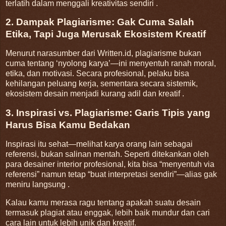
terlatih dalam menggali kreativitas sendiri .
2. Dampak Plagiarisme: Gak Cuma Salah
Etika, Tapi Juga Merusak Ekosistem Kreatif
Menurut narasumber dari Written.id, plagiarisme bukan
cuma tentang ‘nyolong karya’—ini menyentuh ranah moral,
etika, dan motivasi. Secara profesional, pelaku bisa
kehilangan peluang kerja, sementara secara sistemik,
ekosistem desain menjadi kurang adil dan kreatif .
3. Inspirasi vs. Plagiarisme: Garis Tipis yang
Harus Bisa Kamu Bedakan
Inspirasi itu sehat—melihat karya orang lain sebagai
referensi, bukan salinan mentah. Seperti ditekankan oleh
para desainer interior profesional, kita bisa “menyentuh via
referensi” namun tetap “buat interpretasi sendiri”—alias gak
meniru langsung .
Kalau kamu merasa ragu tentang apakah suatu desain
termasuk plagiat atau enggak, lebih baik mundur dan cari
cara lain untuk lebih unik dan kreatif.