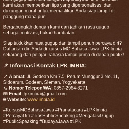
kami akan memberikan tips yang dipersonalisasi dan
dukungan moral untuk memastikan Anda siap tampil di
panggung mana pun.
Bergabunglah dengan kami dan jadikan rasa gugup
sebagai motivasi, bukan hambatan.
Siap taklukkan rasa gugup dan tampil penuh percaya diri?
Daftarkan diri Anda di kursus MC Bahasa Jawa LPK Imbia
sekarang dan pelajari rahasia tampil prima di depan publik!
📌 Informasi Kontak LPK IMBIA:
📍
Alamat:
Jl. Godean Km 7.5, Perum Munggur 3 No. 11,
Sidoarum, Godean, Sleman, Yogyakarta
📞
Nomor Telepon/WA:
0857-2984-8271
📧
Email:
lpkimbia@gmail.com
🌐
Website:
www.imbia.id
#KursusMCBahasaJawa #Pranatacara #LPKImbia
#PercayaDiri #TipsPublicSpeaking #MengatasiGugup
#PublicSpeaking #BudayaJawa #LPK