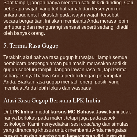
Saat tampil, jangan hanya menatap satu titik di dinding. Cari
beberapa wajah yang terlihat ramah dan tersenyum di
antara audiens. Fokuslah pada wajah-wajah tersebut
secara bergantian. Ini akan membantu Anda merasa lebih
terhubung dan mengurangi sensasi seperti sedang "diadili"
oleh banyak orang.
5. Terima Rasa Gugup
Terakhir, akui bahwa rasa gugup itu wajar. Hampir semua
pembicara berpengalaman pun masih merasakan sedikit
gugup sebelum tampil. Jangan lawan rasa itu, tapi terima
sebagai sinyal bahwa Anda peduli dengan penampilan
Anda. Biarkan rasa gugup menjadi energi positif yang
membuat Anda lebih fokus dan waspada.
Atasi Rasa Gugup Bersama LPK Imbia
Di
LPK Imbia
, modul
kursus MC Bahasa Jawa
kami tidak
hanya berfokus pada materi, tetapi juga pada aspek
psikologis. Kami menyediakan sesi
coaching
dan simulasi
yang dirancang khusus untuk membantu Anda mengatasi
rasa gugup dan membangun kepercayaan diri. Instruktur