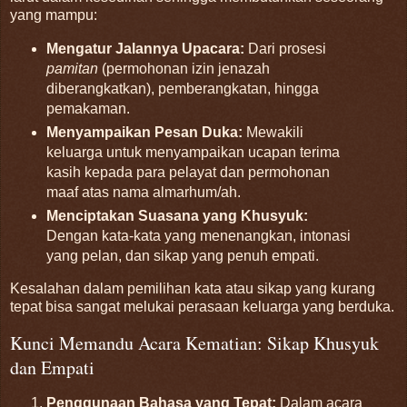
yang mampu:
Mengatur Jalannya Upacara:
Dari prosesi
pamitan
(permohonan izin jenazah
diberangkatkan), pemberangkatan, hingga
pemakaman.
Menyampaikan Pesan Duka:
Mewakili
keluarga untuk menyampaikan ucapan terima
kasih kepada para pelayat dan permohonan
maaf atas nama almarhum/ah.
Menciptakan Suasana yang Khusyuk:
Dengan kata-kata yang menenangkan, intonasi
yang pelan, dan sikap yang penuh empati.
Kesalahan dalam pemilihan kata atau sikap yang kurang
tepat bisa sangat melukai perasaan keluarga yang berduka.
Kunci Memandu Acara Kematian: Sikap Khusyuk
dan Empati
Penggunaan Bahasa yang Tepat:
Dalam acara