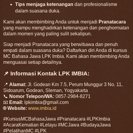
Tips menjaga ketenangan
dan profesionalisme
dalam suasana duka.
Kami akan membimbing Anda untuk menjadi
Pranatacara
yang mampu menghadirkan ketenangan dan penghormatan
dalam momen yang paling sulit sekalipun.
Siap menjadi Pranatacara yang berwibawa dan penuh
empati dalam suasana duka? Daftarkan diri Anda di kursus
MC Bahasa Jawa LPK Imbia. Kami akan membimbing Anda
menguasai setiap detailnya.
📌 Informasi Kontak LPK IMBIA:
📍
Alamat:
Jl. Godean Km 7.5, Perum Munggur 3 No. 11,
Sidoarum, Godean, Sleman, Yogyakarta
📞
Nomor Telepon/WA:
0857-2984-8271
📧
Email:
lpkimbia@gmail.com
🌐
Website:
www.imbia.id
#KursusMCBahasaJawa #Pranatacara #LPKImbia
#AcaraKematian #Lelayu #MCJawa #BudayaJawa
#PelatihanMC #LPK