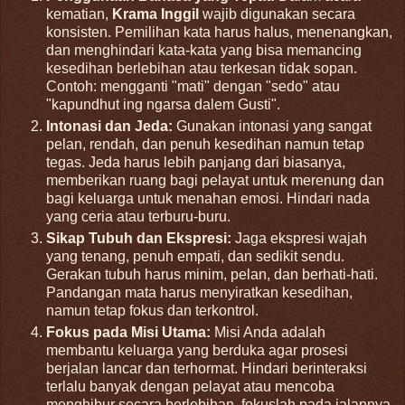
kematian,
Krama Inggil
wajib digunakan secara
konsisten. Pemilihan kata harus halus, menenangkan,
dan menghindari kata-kata yang bisa memancing
kesedihan berlebihan atau terkesan tidak sopan.
Contoh: mengganti "mati" dengan "sedo" atau
"kapundhut ing ngarsa dalem Gusti".
Intonasi dan Jeda:
Gunakan intonasi yang sangat
pelan, rendah, dan penuh kesedihan namun tetap
tegas. Jeda harus lebih panjang dari biasanya,
memberikan ruang bagi pelayat untuk merenung dan
bagi keluarga untuk menahan emosi. Hindari nada
yang ceria atau terburu-buru.
Sikap Tubuh dan Ekspresi:
Jaga ekspresi wajah
yang tenang, penuh empati, dan sedikit sendu.
Gerakan tubuh harus minim, pelan, dan berhati-hati.
Pandangan mata harus menyiratkan kesedihan,
namun tetap fokus dan terkontrol.
Fokus pada Misi Utama:
Misi Anda adalah
membantu keluarga yang berduka agar prosesi
berjalan lancar dan terhormat. Hindari berinteraksi
terlalu banyak dengan pelayat atau mencoba
menghibur secara berlebihan, fokuslah pada jalannya