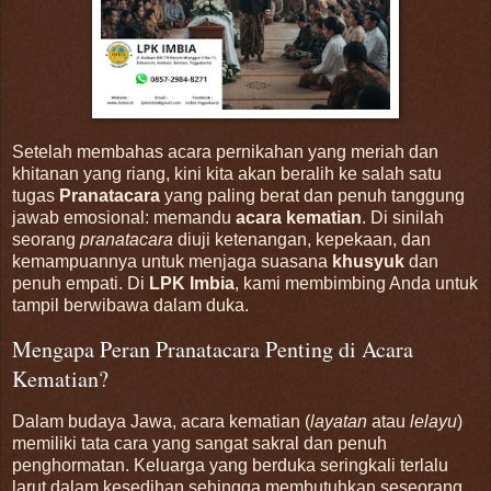
Setelah membahas acara pernikahan yang meriah dan
khitanan yang riang, kini kita akan beralih ke salah satu
tugas
Pranatacara
yang paling berat dan penuh tanggung
jawab emosional: memandu
acara kematian
. Di sinilah
seorang
pranatacara
diuji ketenangan, kepekaan, dan
kemampuannya untuk menjaga suasana
khusyuk
dan
penuh empati. Di
LPK Imbia
, kami membimbing Anda untuk
tampil berwibawa dalam duka.
Mengapa Peran Pranatacara Penting di Acara
Kematian?
Dalam budaya Jawa, acara kematian (
layatan
atau
lelayu
)
memiliki tata cara yang sangat sakral dan penuh
penghormatan. Keluarga yang berduka seringkali terlalu
larut dalam kesedihan sehingga membutuhkan seseorang