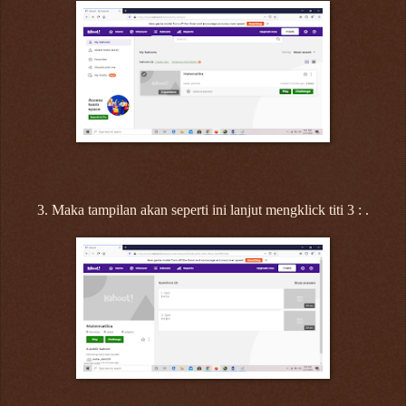
3. Maka tampilan akan seperti ini lanjut mengklick titi 3 : .